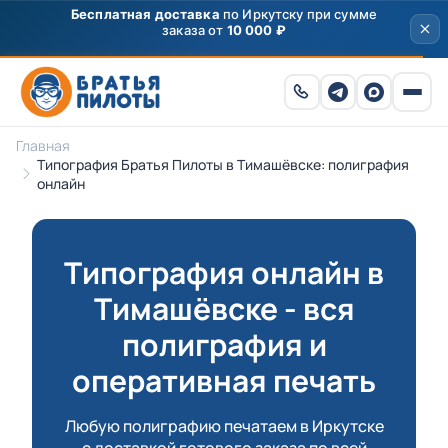
Скидка
250 ₽
на первый заказ от 3000 ₽ по
промокоду
ПРИВЕТ
Главная
Типография Братья Пилоты в Тимашёвске: полиграфия
онлайн
Типография онлайн в
Тимашёвске - вся
полиграфия и
оперативная печать
Любую полиграфию печатаем в Иркутске
с доставкой готового заказа по всей