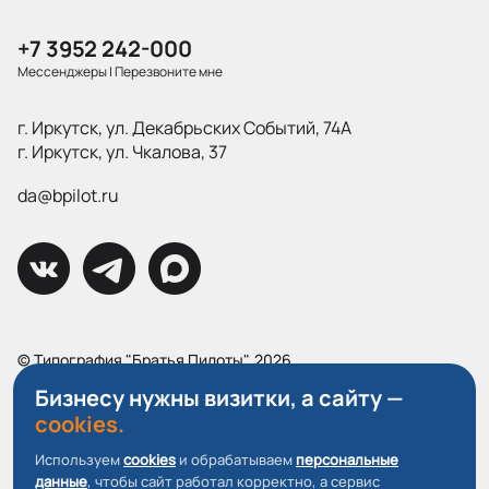
+7 3952 242-000
Мессенджеры
|
Перезвоните мне
г. Иркутск, ул. Декабрьских Событий, 74А
г. Иркутск, ул. Чкалова, 37
da@bpilot.ru
© Типография "Братья Пилоты", 2026
Все права защищены.
Бизнесу нужны визитки, а сайту —
cookies.
Политика конфиденциальности
Пользовательское соглашение
Используем
cookies
и обрабатываем
персональные
данные
, чтобы сайт работал корректно, а сервис
О файлах Cookie