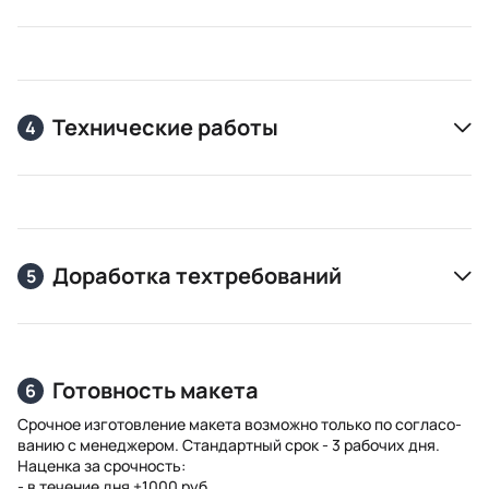
Технические работы
4
Доработка техтребований
5
Готовность макета
6
Срочное из­го­тов­ле­ние ма­ке­та воз­мож­но толь­ко по сог­ла­со­
ва­нию с ме­нед­же­ром. Стан­дарт­ный срок - 3 ра­бо­чих дня.
На­цен­ка за сроч­ность:
- в те­че­ние дня +1000 руб.