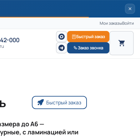
Мои заказы
Войти
Быстрый заказ
242-000
ru
Заказ звонка
ь
Быстрый заказ
азмера до А6 —
урные, с ламинацией или