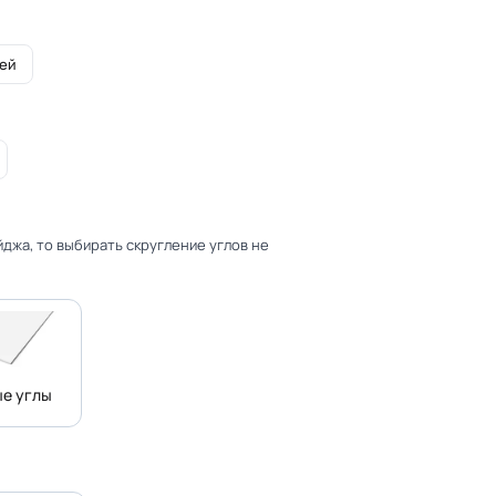
ей
джа, то выбирать скругление углов не
е углы