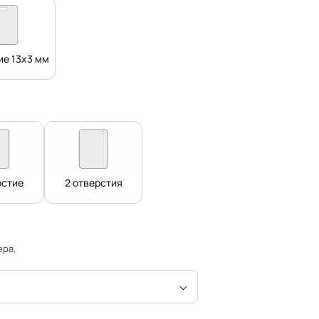
ие 13х3 мм
рстие
2 отверстия
ера.