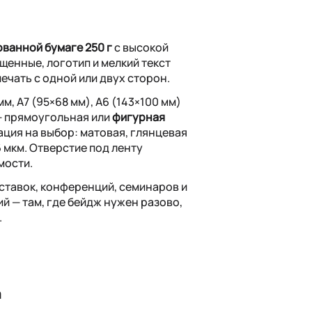
ванной бумаге 250 г
с высокой
щенные, логотип и мелкий текст
ечать с одной или двух сторон.
м, А7 (95×68 мм), А6 (143×100 мм)
— прямоугольная или
фигурная
ация на выбор: матовая, глянцевая
36 мкм. Отверстие под ленту
мости.
ставок, конференций, семинаров и
 — там, где бейдж нужен разово,
.
а