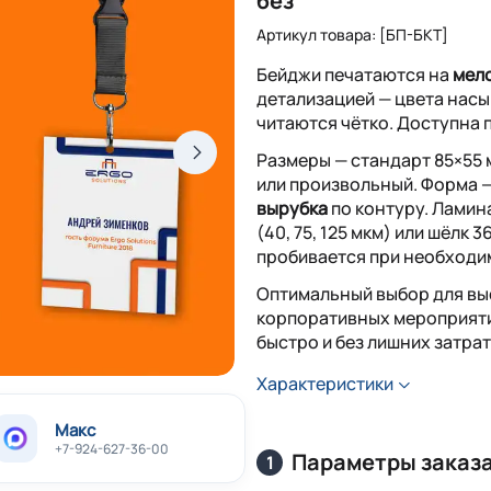
без
Артикул товара: [БП-БКТ]
Бейджи печатаются на
мело
детализацией — цвета насы
читаются чётко. Доступна п
Размеры — стандарт 85×55 м
или произвольный. Форма 
вырубка
по контуру. Ламин
(40, 75, 125 мкм) или шёлк 
пробивается при необходи
Оптимальный выбор для вы
корпоративных мероприятий
быстро и без лишних затрат
Характеристики
Макс
+7-924-627-36-00
Параметры заказ
1