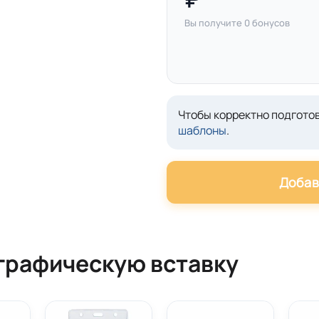
Вы получите
0
бонусов
Чтобы корректно подготов
шаблоны
.
Добав
графическую вставку