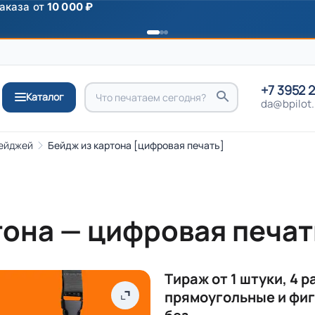
ромокоду
ПРИВЕТ
+7 3952 
Каталог
da@bpilot.
бейджей
Бейдж из картона [цифровая печать]
тона — цифровая печат
Тираж от 1 штуки, 4 р
прямоугольные и фиг