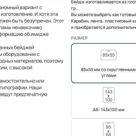
Бейдж изготавливается из пло
ономный вариант с
гр..
изготовление. И хотя эта
Вы можете выбрать как готовый
лжен быть безупречен. Этот
Карабин, лента, пластиковый к
ламы ненавязчиво
и приобретается дополнительн
нформацию об имидже
РАЗМЕР
анных бейджей
м оборудовании с
одных материалов, поэтому
им, с высокой
85х55 мм со скруглённым
углами
самостоятельно или
 типографии. Наши
оведут предпечатную
А6- 143х100 мм