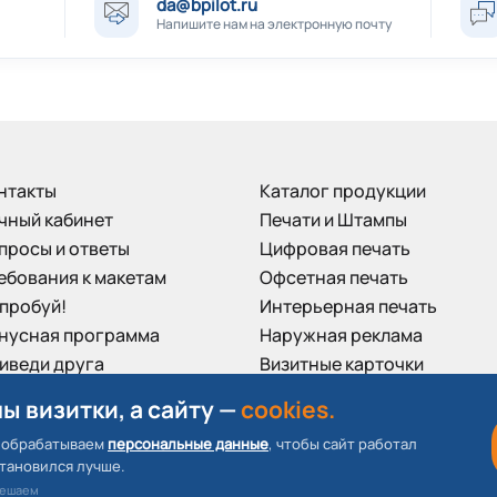
da@bpilot.ru
Напишите нам на электронную почту
нтакты
Каталог продукции
чный кабинет
Печати и Штампы
просы и ответы
Цифровая печать
ебования к макетам
Офсетная печать
пробуй!
Интерьерная печать
нусная программа
Наружная реклама
иведи друга
Визитные карточки
зывы клиентов
Пластиковые карты
ы визитки, а сайту —
cookies.
 обрабатываем
персональные данные
, чтобы сайт работал
становился лучше.
мешаем