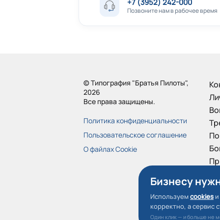
+7 (3952) 242-000
Позвоните нам в рабочее время
© Типография "Братья Пилоты",
Ко
2026
Ли
Все права защищены.
Во
Политика конфиденциальности
Тр
Пользовательское соглашение
По
Бо
О файлах Cookie
Пр
От
Бизнесу нужн
Используем
cookies
и
корректно, а сервис 
Один клик — и больше не 