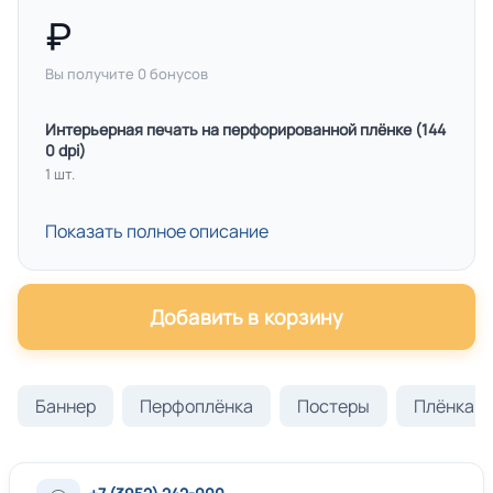
Вы получите
0
бонусов
Интерьер­ная пе­чать на пер­фо­ри­ро­ван­ной плён­ке (144
0 dpi)
1 шт.
Показать полное описание
Добавить в корзину
Баннер
Перфоплёнка
Постеры
Плёнка с