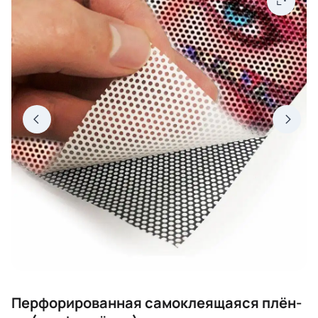
Перфорированная са­мо­клея­щая­ся плён­