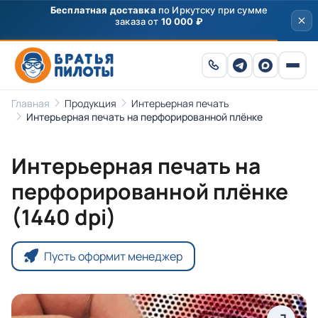
Бесплатная доставка
по Иркутску при сумме
заказа от
10 000 ₽
Главная
Продукция
Интерьерная печать
Интерьер­ная пе­чать на пер­фо­ри­ро­ван­ной плён­ке
Интерьер­ная пе­чать на
пер­фо­ри­ро­ван­ной плён­ке
(1440 dpi)
Пусть оформит менеджер