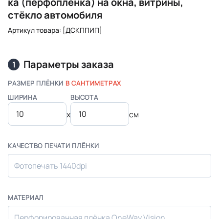
ка (пер­фо­плён­ка) на ок­на, вит­ри­ны,
стёк­ло ав­то­мо­би­ля
Артикул товара: [ДСКППИП]
Параметры заказа
1
РАЗМЕР ПЛЁНКИ
В САНТИМЕТРАХ
ШИРИНА
ВЫСОТА
x
см
КАЧЕСТВО ПЕЧАТИ ПЛЁНКИ
Фотопечать 1440dpi
МАТЕРИАЛ
Перфорированная плёнка OneWay Vision