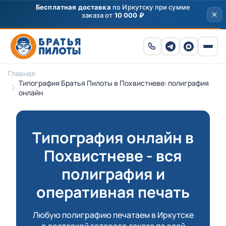
Скидка
250 ₽
на первый заказ от 3000 ₽ по
промокоду
ПРИВЕТ
Главная
Типография Братья Пилоты в Похвистневе: полиграфия
онлайн
Типография онлайн в
Похвистневе - вся
полиграфия и
оперативная печать
Любую полиграфию печатаем в Иркутске
с доставкой готового заказа по всей