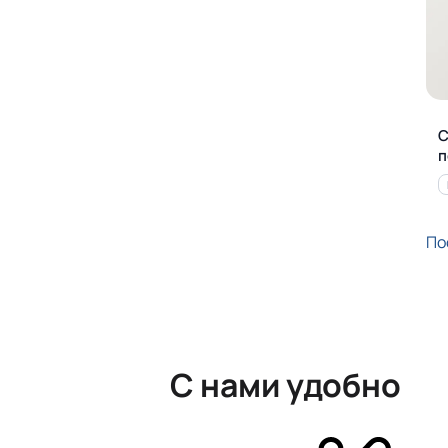
С
п
По
С нами удобно