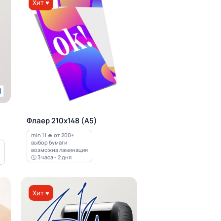
Хит ♥
Флаер 210х148 (А5)
min 1 | 🔥 от 200+
выбор бумаги
возможна ламинация
🕔 3 часа - 2 дня
Хит ♥