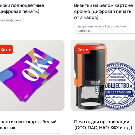
ирки полноцветные
Визитки на белом картоне
цифровая печать)
срочно [цифровая печать,
от 3 часов]
любая форма
цифровая печать | бесплатные
шаблоны
Хит ♥
Хит ♥
ластиковые карты белый
Печать для орга­ни­за­ции
ластик
(ООО, ПАО, НАО, КФХ и т.д.)