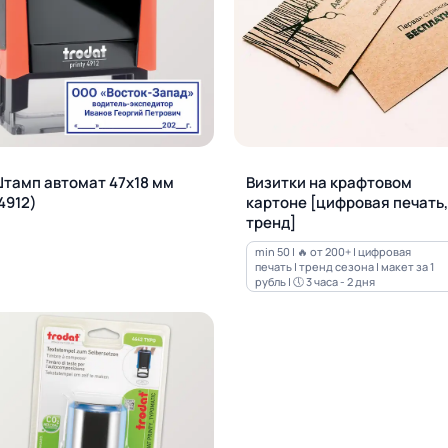
тамп автомат 47х18 мм
Визитки на крафтовом
4912)
картоне [цифровая печать,
тренд]
min 50 | 🔥 от 200+ | цифровая
печать | тренд сезона | макет за 1
рубль | 🕔 3 часа - 2 дня