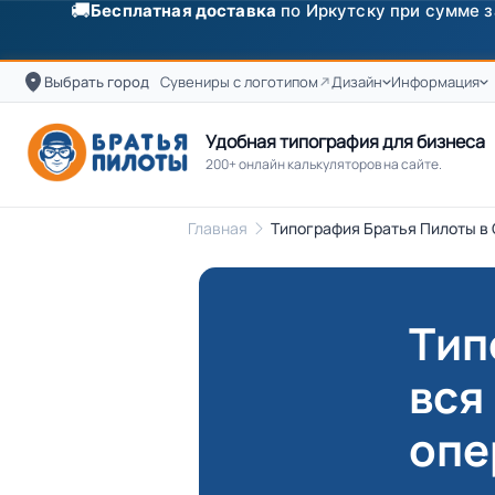
✨
Скидка
250 ₽
на первый заказ от 3000 ₽ по п
Выбрать город
Сувениры с логотипом
Дизайн
Информация
Удобная типография для бизнеса
200+ онлайн калькуляторов на сайте.
Главная
Типография Братья Пилоты в 
Тип
вся
опе