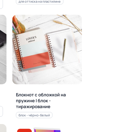
для оттиска на пластилине
Блокнот с обложкой на
пружине | блок -
тиражирование
блок - чёрно-белый