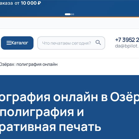
ромокоду
ПРИВЕТ
+7 3952 
Каталог
da@bpilot.
Озёрах: полиграфия онлайн
ография онлайн в Озёр
 полиграфия и
ративная печать