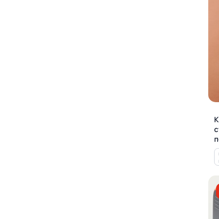
К
с
п