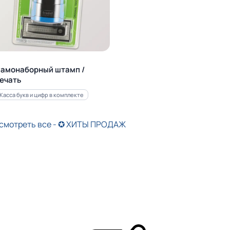
амонаборный штамп /
ечать
Касса букв и цифр в комплекте
смотреть все - ✪ ХИТЫ ПРОДАЖ