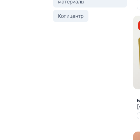
материалы
Копицентр
Б
[