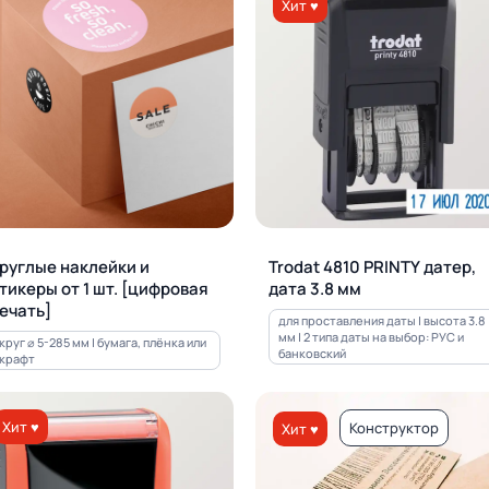
Хит ♥
руглые наклейки и
Trodat 4810 PRINTY датер,
тикеры от 1 шт. [цифровая
дата 3.8 мм
ечать]
для проставления даты | высота 3.8
мм | 2 типа даты на выбор: РУС и
круг ⌀ 5-285 мм | бумага, плёнка или
банковский
крафт
Хит ♥
Конструктор
Хит ♥