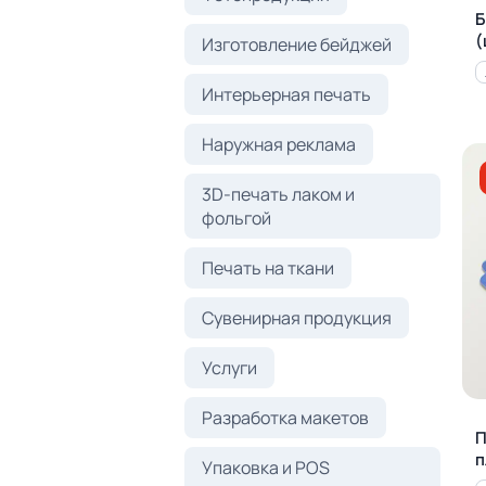
Б
(
Изготовление бейджей
Интерьерная печать
Наружная реклама
3D-печать лаком и
фольгой
Печать на ткани
Сувенирная продукция
Услуги
Разработка макетов
П
п
Упаковка и POS