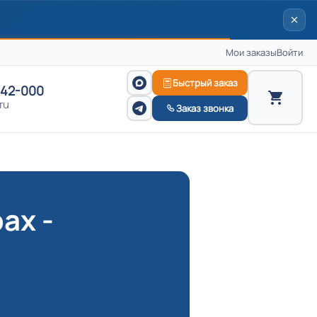
Мои заказы
Войти
Быстрый заказ
242-000
ru
Заказ звонка
ах -