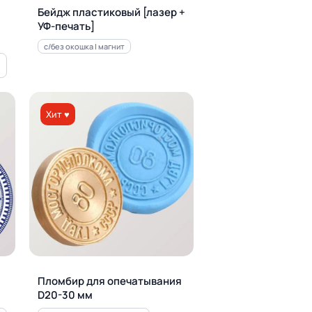
Бейдж пластиковый [лазер +
УФ-печать]
с/без окошка | магнит
Хит ♥
Пломбир для опечатывания
D20-30 мм