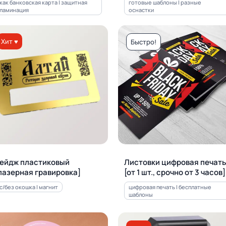
как банковская карта | защитная
готовые шаблоны | разные
ламинация
оснастки
Хит ♥
Быстро!
ейдж пластиковый
Листовки цифровая печать
лазерная гравировка]
[от 1 шт., срочно от 3 часов]
с/без окошка | магнит
цифровая печать | бесплатные
шаблоны