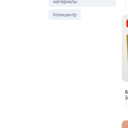
материалы
Копицентр
Б
[