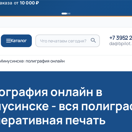
ромокоду
ПРИВЕТ
+7 3952 
Каталог
da@bpilot.
 Минусинске: полиграфия онлайн
ография онлайн в
усинске - вся полигр
перативная печать