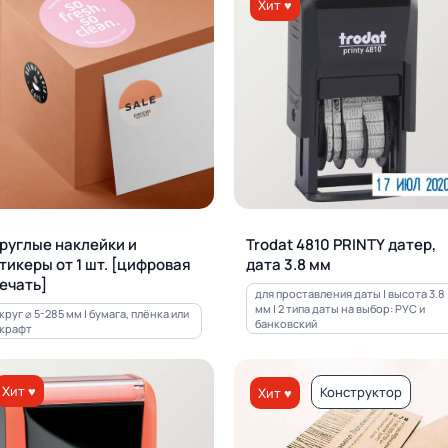
Хит ♥
руглые наклейки и
Trodat 4810 PRINTY датер,
тикеры от 1 шт. [цифровая
дата 3.8 мм
ечать]
для проставления даты | высота 3.8
мм | 2 типа даты на выбор: РУС и
круг ⌀ 5-285 мм | бумага, плёнка или
банковский
крафт
Хит ♥
Конструктор
Хит ♥