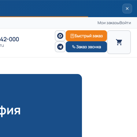
Мои заказы
Войти
Быстрый заказ
242-000
ru
Заказ звонка
афия