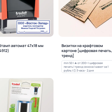
тамп автомат 47х18 мм
Визитки на крафтовом
4912)
картоне [цифровая печать,
тренд]
min 50 | 🔥 от 200+ | цифровая
печать | тренд сезона | макет за 1
рубль | 🕔 3 часа - 2 дня