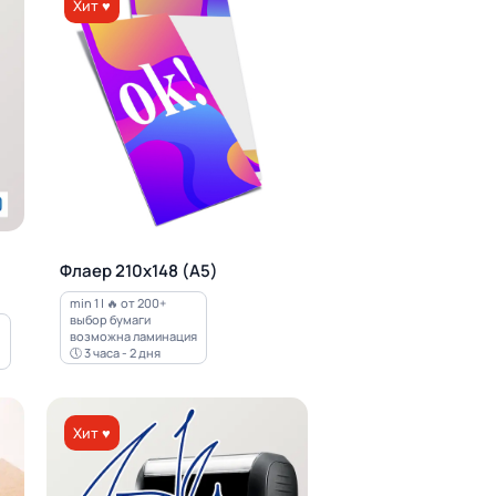
Хит ♥
Флаер 210х148 (А5)
min 1 | 🔥 от 200+
выбор бумаги
возможна ламинация
🕔 3 часа - 2 дня
Хит ♥