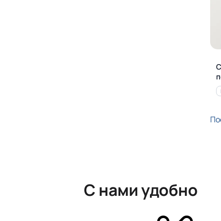
С
п
По
С нами удобно