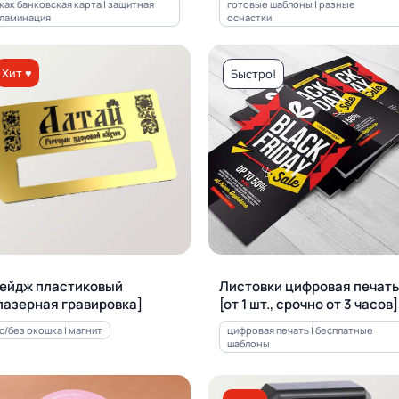
как банковская карта | защитная
готовые шаблоны | разные
ламинация
оснастки
Хит ♥
Быстро!
ейдж пластиковый
Листовки цифровая печать
лазерная гравировка]
[от 1 шт., срочно от 3 часов]
с/без окошка | магнит
цифровая печать | бесплатные
шаблоны