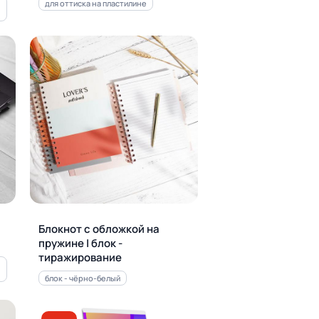
для оттиска на пластилине
Блокнот с обложкой на
пружине | блок -
тиражирование
блок - чёрно-белый