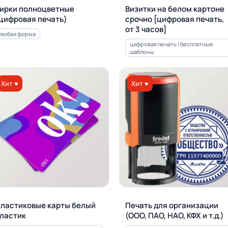
ирки полноцветные
Визитки на белом картоне
цифровая печать)
срочно [цифровая печать,
от 3 часов]
любая форма
цифровая печать | бесплатные
шаблоны
Хит ♥
Хит ♥
ластиковые карты белый
Печать для орга­ни­за­ции
ластик
(ООО, ПАО, НАО, КФХ и т.д.)