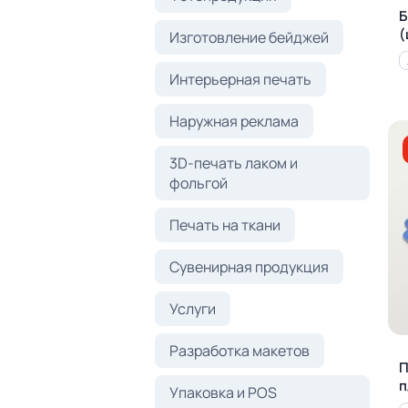
Б
(
Изготовление бейджей
Интерьерная печать
Наружная реклама
3D-печать лаком и
фольгой
Печать на ткани
Сувенирная продукция
Услуги
Разработка макетов
П
п
Упаковка и POS