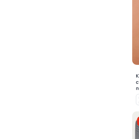
К
с
п