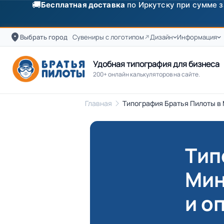
✨
Скидка
250 ₽
на первый заказ от 3000 ₽ по п
Выбрать город
Сувениры с логотипом
Дизайн
Информация
Удобная типография для бизнеса
200+ онлайн калькуляторов на сайте.
Главная
Типография Братья Пилоты в
Тип
Мин
и о