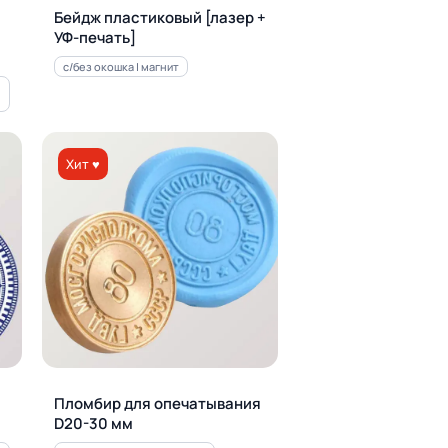
Бейдж пластиковый [лазер +
УФ-печать]
с/без окошка | магнит
Хит ♥
Пломбир для опечатывания
D20-30 мм