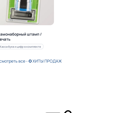
амонаборный штамп /
ечать
Касса букв и цифр в комплекте
смотреть все - ✪ ХИТЫ ПРОДАЖ