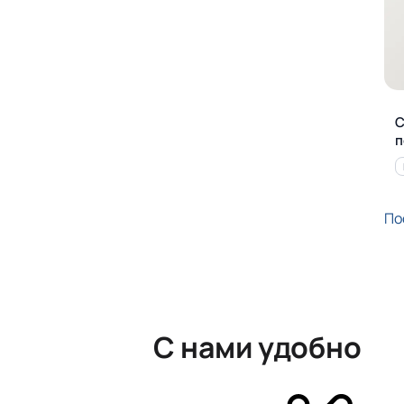
С
п
По
С нами удобно