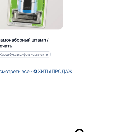
амонаборный штамп /
ечать
Касса букв и цифр в комплекте
смотреть все - ✪ ХИТЫ ПРОДАЖ