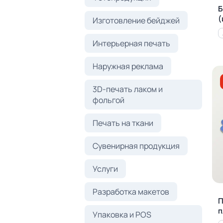
Б
(
Изготовление бейджей
Интерьерная печать
Наружная реклама
3D-печать лаком и
фольгой
Печать на ткани
Сувенирная продукция
Услуги
Разработка макетов
П
п
Упаковка и POS