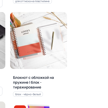
для оттиска на пластилине
Блокнот с обложкой на
пружине | блок -
тиражирование
блок - чёрно-белый