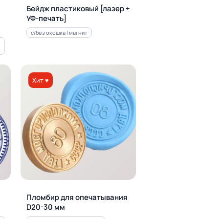
Бейдж пластиковый [лазер +
УФ-печать]
с/без окошка | магнит
Хит ♥
Пломбир для опечатывания
D20-30 мм