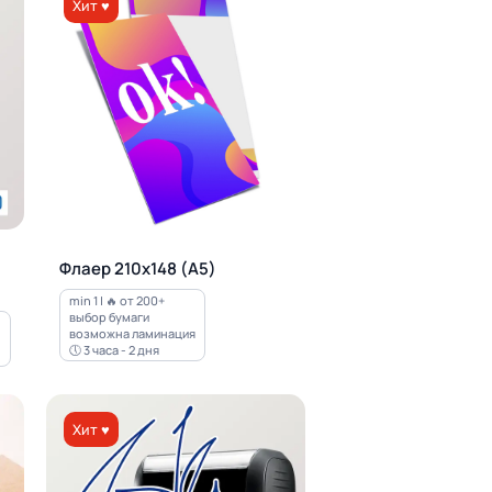
Хит ♥
Флаер 210х148 (А5)
min 1 | 🔥 от 200+
выбор бумаги
возможна ламинация
🕔 3 часа - 2 дня
Хит ♥