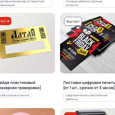
как банковская карта | защитная
готовые шаблоны | разные
ламинация
оснастки
Хит ♥
Быстро!
ейдж пластиковый
Листовки цифровая печать
лазерная гравировка]
[от 1 шт., срочно от 3 часов]
с/без окошка | магнит
цифровая печать | бесплатные
шаблоны