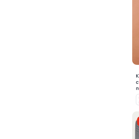
К
с
п