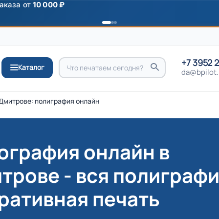
ромокоду
ПРИВЕТ
+7 3952 
Каталог
da@bpilot.
Дмитрове: полиграфия онлайн
ография онлайн в
трове - вся полиграфи
ративная печать