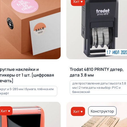
Хит ♥
руглые наклейки и
Trodat 4810 PRINTY датер,
тикеры от 1 шт. [цифровая
дата 3.8 мм
ечать]
для проставления даты | высота 3.8
мм | 2 типа даты на выбор: РУС и
круг ⌀ 5-285 мм | бумага, плёнка или
банковский
крафт
Хит ♥
Конструктор
Хит ♥