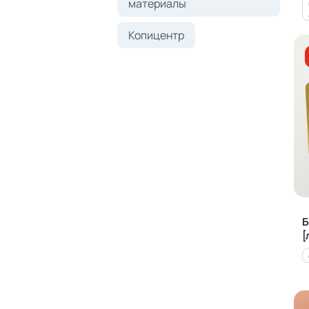
материалы
Копицентр
Б
[