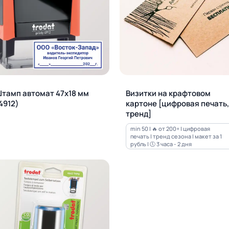
тамп автомат 47х18 мм
Визитки на крафтовом
4912)
картоне [цифровая печать,
тренд]
min 50 | 🔥 от 200+ | цифровая
печать | тренд сезона | макет за 1
рубль | 🕔 3 часа - 2 дня