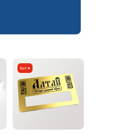
Хит ♥