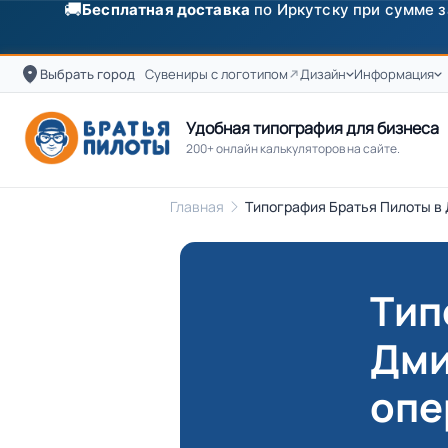
✨
Скидка
250 ₽
на первый заказ от 3000 ₽ по п
Выбрать город
Сувениры с логотипом
Дизайн
Информация
Удобная типография для бизнеса
200+ онлайн калькуляторов на сайте.
Главная
Типография Братья Пилоты в 
Тип
Дми
опе