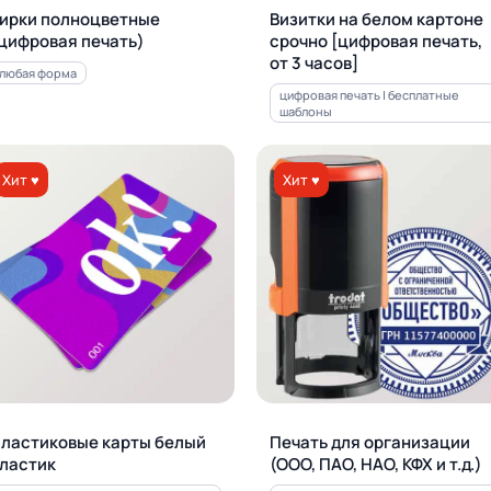
ирки полноцветные
Визитки на белом картоне
цифровая печать)
срочно [цифровая печать,
от 3 часов]
любая форма
цифровая печать | бесплатные
шаблоны
Хит ♥
Хит ♥
ластиковые карты белый
Печать для орга­ни­за­ции
ластик
(ООО, ПАО, НАО, КФХ и т.д.)