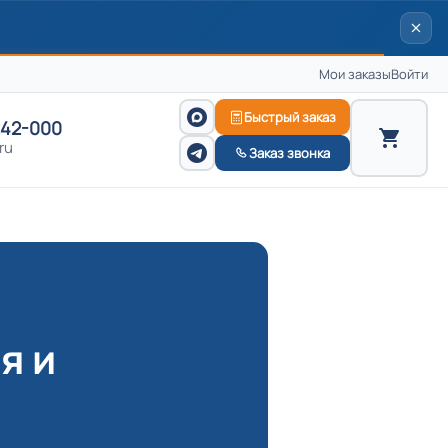
Мои заказы
Войти
Быстрый заказ
242-000
ru
Заказ звонка
я и