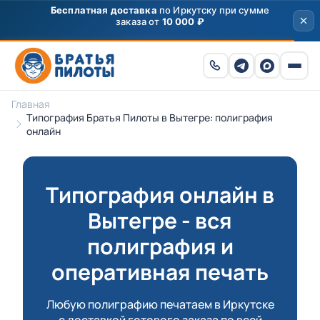
Скидка
250 ₽
на первый заказ от 3000 ₽ по
промокоду
ПРИВЕТ
Главная
Типография Братья Пилоты в Вытегре: полиграфия
онлайн
Типография онлайн в
Вытегре - вся
полиграфия и
оперативная печать
Любую полиграфию печатаем в Иркутске
с доставкой готового заказа по всей