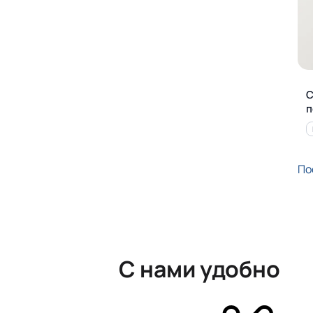
С
п
По
С нами удобно