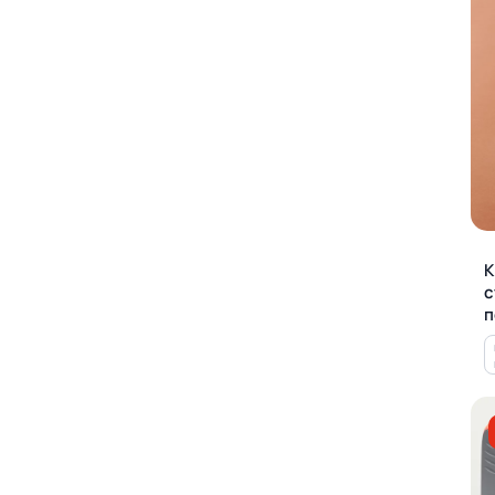
К
с
п