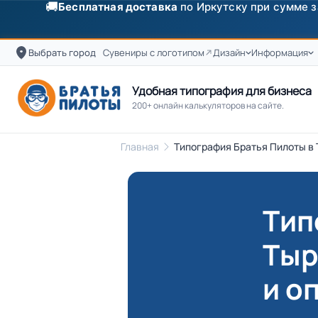
✨
Скидка
250 ₽
на первый заказ от 3000 ₽ по п
Выбрать город
Сувениры с логотипом
Дизайн
Информация
Удобная типография для бизнеса
200+ онлайн калькуляторов на сайте.
Главная
Типография Братья Пилоты в
Тип
Тыр
и о