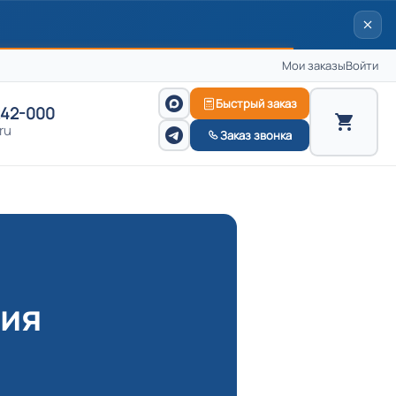
Мои заказы
Войти
Быстрый заказ
242-000
ru
Заказ звонка
фия