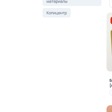
материалы
Копицентр
Б
[