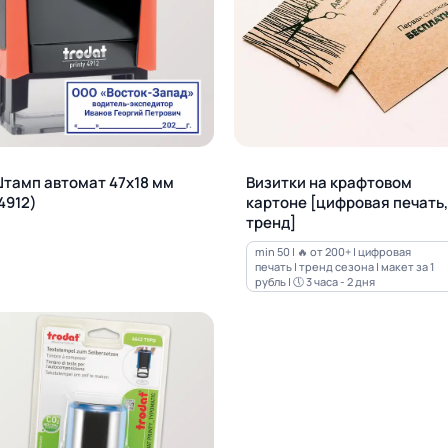
тамп автомат 47х18 мм
Визитки на крафтовом
4912)
картоне [цифровая печать,
тренд]
min 50 | 🔥 от 200+ | цифровая
печать | тренд сезона | макет за 1
рубль | 🕔 3 часа - 2 дня