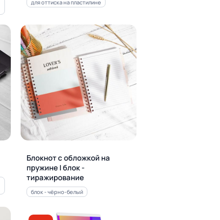
для оттиска на пластилине
Блокнот с обложкой на
пружине | блок -
тиражирование
блок - чёрно-белый