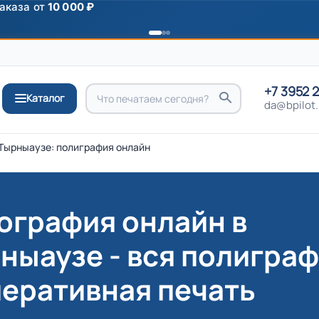
ромокоду
ПРИВЕТ
+7 3952 
Каталог
da@bpilot.
 Тырныаузе: полиграфия онлайн
ография онлайн в
ныаузе - вся полигра
перативная печать