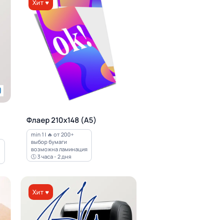
Хит ♥
Флаер 210х148 (А5)
min 1 | 🔥 от 200+
выбор бумаги
возможна ламинация
🕔 3 часа - 2 дня
Хит ♥