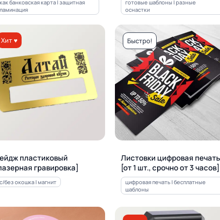
как банковская карта | защитная
готовые шаблоны | разные
ламинация
оснастки
Хит ♥
Быстро!
ейдж пластиковый
Листовки цифровая печать
лазерная гравировка]
[от 1 шт., срочно от 3 часов]
с/без окошка | магнит
цифровая печать | бесплатные
шаблоны