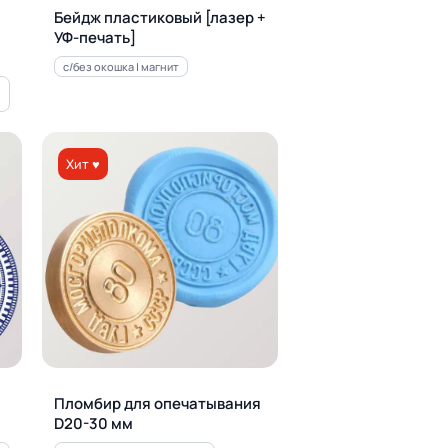
Бейдж пластиковый [лазер +
УФ-печать]
с/без окошка | магнит
Хит ♥
Пломбир для опечатывания
D20-30 мм