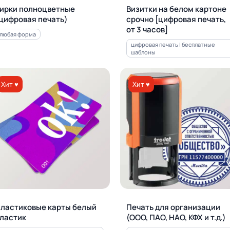
ирки полноцветные
Визитки на белом картоне
цифровая печать)
срочно [цифровая печать,
от 3 часов]
любая форма
цифровая печать | бесплатные
шаблоны
Хит ♥
Хит ♥
ластиковые карты белый
Печать для орга­ни­за­ции
ластик
(ООО, ПАО, НАО, КФХ и т.д.)