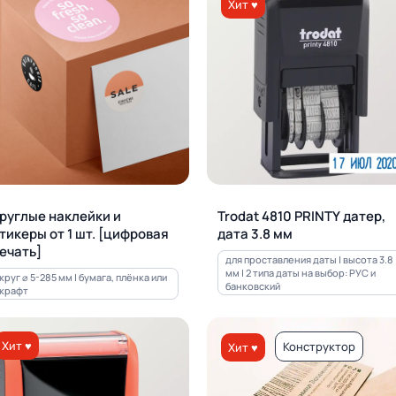
Хит ♥
руглые наклейки и
Trodat 4810 PRINTY датер,
тикеры от 1 шт. [цифровая
дата 3.8 мм
ечать]
для проставления даты | высота 3.8
мм | 2 типа даты на выбор: РУС и
круг ⌀ 5-285 мм | бумага, плёнка или
банковский
крафт
Хит ♥
Конструктор
Хит ♥