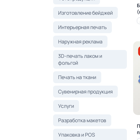
Б
(
Изготовление бейджей
Интерьерная печать
Наружная реклама
3D-печать лаком и
фольгой
Печать на ткани
Сувенирная продукция
Услуги
Разработка макетов
П
п
Упаковка и POS