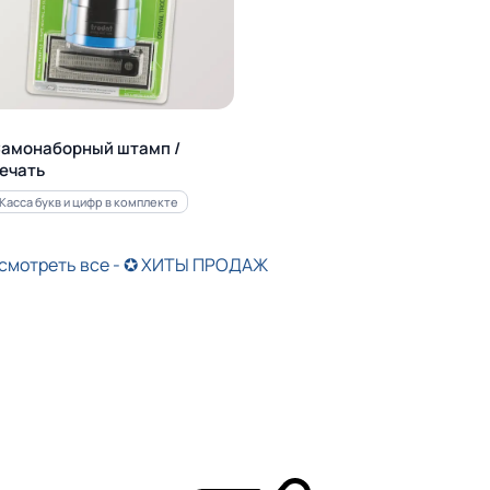
амонаборный штамп /
ечать
Касса букв и цифр в комплекте
смотреть все - ✪ ХИТЫ ПРОДАЖ