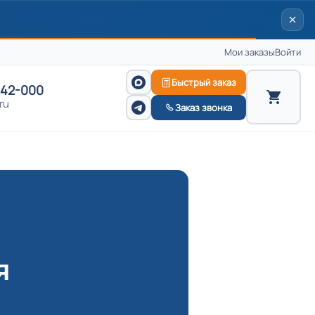
Мои заказы
Войти
Быстрый заказ
242-000
ru
Заказ звонка
я