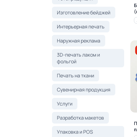
Б
(
Изготовление бейджей
Интерьерная печать
Наружная реклама
3D-печать лаком и
фольгой
Печать на ткани
Сувенирная продукция
Услуги
Разработка макетов
П
п
Упаковка и POS