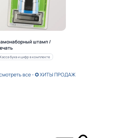
амонаборный штамп /
ечать
Касса букв и цифр в комплекте
смотреть все - ✪ ХИТЫ ПРОДАЖ