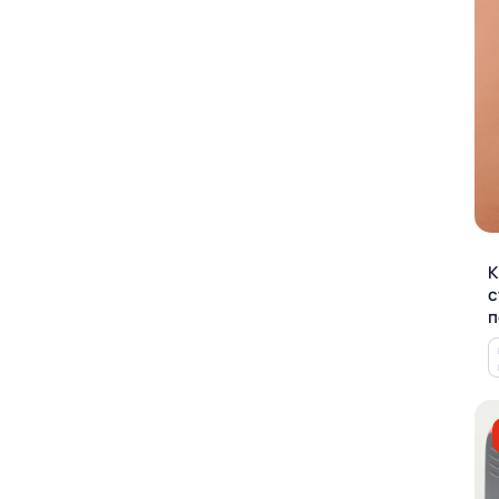
К
с
п