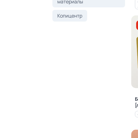
материалы
Копицентр
Б
[