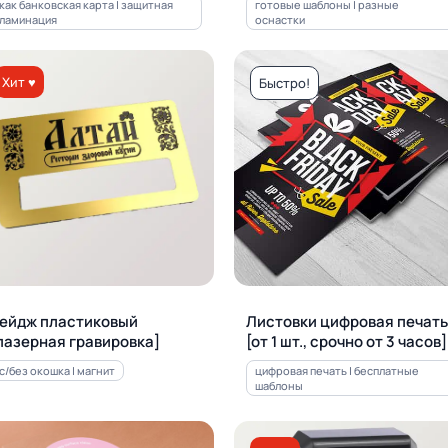
как банковская карта | защитная
готовые шаблоны | разные
ламинация
оснастки
Хит ♥
Быстро!
ейдж пластиковый
Листовки цифровая печать
лазерная гравировка]
[от 1 шт., срочно от 3 часов]
с/без окошка | магнит
цифровая печать | бесплатные
шаблоны