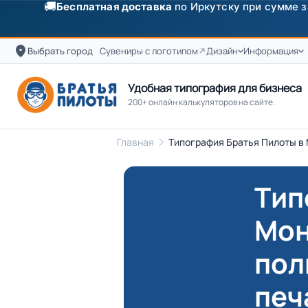
✨
Скидка
250 ₽
на первый заказ от 3000 ₽ по п
Выбрать город
Сувениры с логотипом
Дизайн
Информация
Удобная типография для бизнеса
200+ онлайн калькуляторов на сайте.
Главная
Типография Братья Пилоты в
Тип
Мон
пол
печ