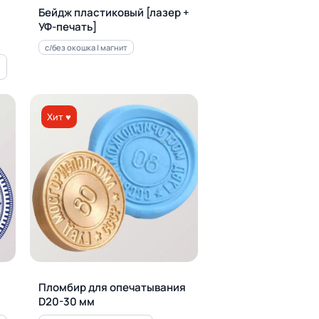
Бейдж пластиковый [лазер +
УФ-печать]
с/без окошка | магнит
Хит ♥
Пломбир для опечатывания
D20-30 мм