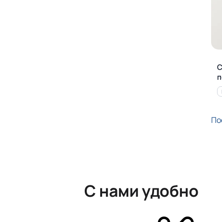
С
п
По
С нами удобно