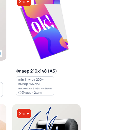
Хит ♥
Флаер 210х148 (А5)
min 1 | 🔥 от 200+
выбор бумаги
возможна ламинация
🕔 3 часа - 2 дня
Хит ♥