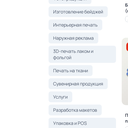
Б
(
Изготовление бейджей
Интерьерная печать
Наружная реклама
3D-печать лаком и
фольгой
Печать на ткани
Сувенирная продукция
Услуги
Разработка макетов
П
п
Упаковка и POS