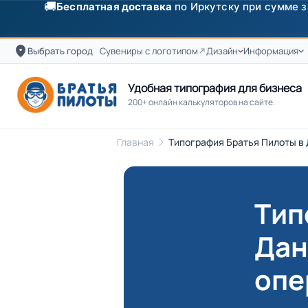
✨
Скидка
250 ₽
на первый заказ от 3000 ₽ по п
Выбрать город
Сувениры с логотипом
Дизайн
Информация
Удобная типография для бизнеса
200+ онлайн калькуляторов на сайте.
Главная
Типография Братья Пилоты в 
Тип
Дан
опе