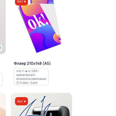
Хит ♥
Флаер 210х148 (А5)
min 1 | 🔥 от 200+
выбор бумаги
возможна ламинация
🕔 3 часа - 2 дня
Хит ♥