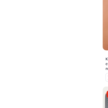
К
с
п