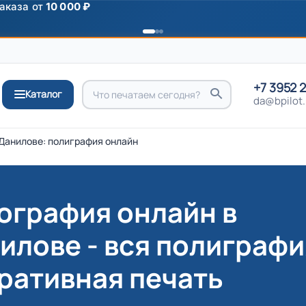
ромокоду
ПРИВЕТ
+7 3952 
Каталог
da@bpilot.
Данилове: полиграфия онлайн
ография онлайн в
илове - вся полиграфи
ративная печать