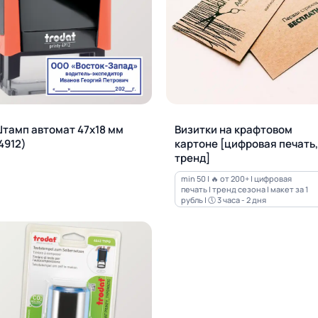
тамп автомат 47х18 мм
Визитки на крафтовом
4912)
картоне [цифровая печать,
тренд]
min 50 | 🔥 от 200+ | цифровая
печать | тренд сезона | макет за 1
рубль | 🕔 3 часа - 2 дня