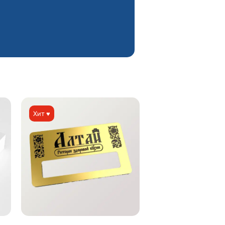
Хит ♥