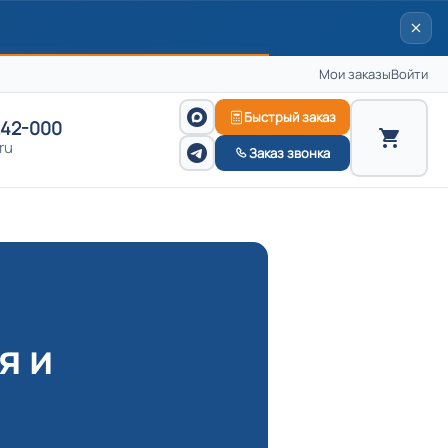
Мои заказы
Войти
Быстрый заказ
242-000
ru
Заказ звонка
я и