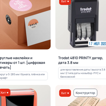
Хит ♥
руглые наклейки и
Trodat 4810 PRINTY датер,
тикеры от 1 шт. [цифровая
дата 3.8 мм
ечать]
для проставления даты | высота 3.8
мм | 2 типа даты на выбор: РУС и
круг ⌀ 5-285 мм | бумага, плёнка или
банковский
крафт
Хит ♥
Конструктор
Хит ♥