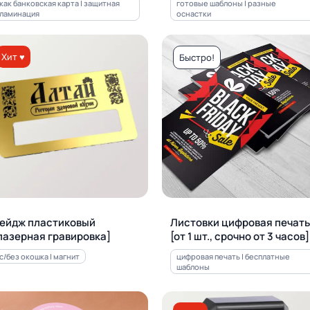
как банковская карта | защитная
готовые шаблоны | разные
ламинация
оснастки
Хит ♥
Быстро!
ейдж пластиковый
Листовки цифровая печать
лазерная гравировка]
[от 1 шт., срочно от 3 часов]
с/без окошка | магнит
цифровая печать | бесплатные
шаблоны