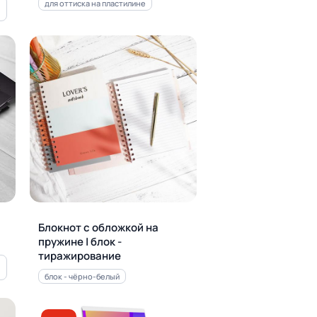
для оттиска на пластилине
Блокнот с обложкой на
пружине | блок -
тиражирование
блок - чёрно-белый