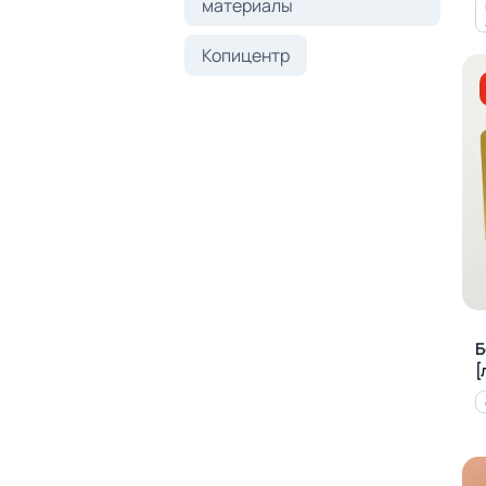
материалы
Копицентр
Б
[