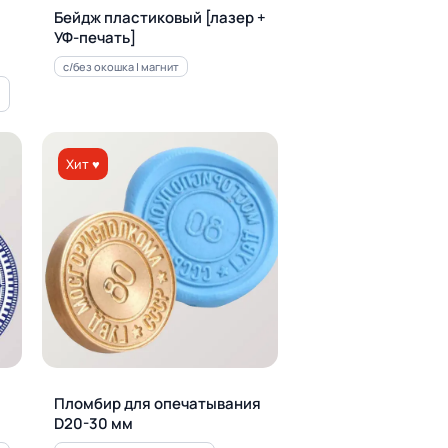
Бейдж пластиковый [лазер +
УФ-печать]
с/без окошка | магнит
Хит ♥
Пломбир для опечатывания
D20-30 мм