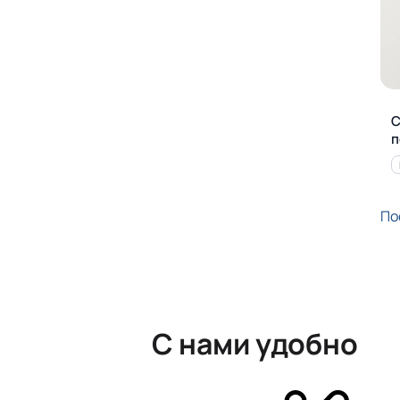
С
п
По
С нами удобно