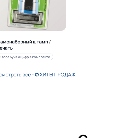
амонаборный штамп /
ечать
Касса букв и цифр в комплекте
смотреть все - ✪ ХИТЫ ПРОДАЖ