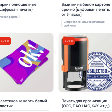
ирки полноцветные
Визитки на белом картоне
цифровая печать)
срочно [цифровая печать,
от 3 часов]
любая форма
цифровая печать | бесплатные
шаблоны
Хит ♥
Хит ♥
ластиковые карты белый
Печать для орга­ни­за­ции
ластик
(ООО, ПАО, НАО, КФХ и т.д.)