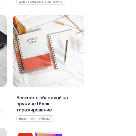
для оттиска на пластилине
Блокнот с обложкой на
пружине | блок -
тиражирование
блок - чёрно-белый