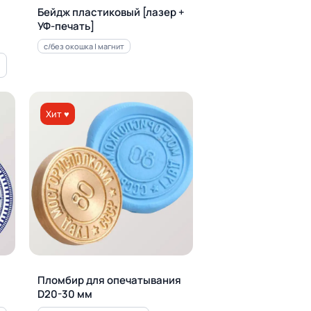
Бейдж пластиковый [лазер +
УФ-печать]
с/без окошка | магнит
Хит ♥
Пломбир для опечатывания
D20-30 мм