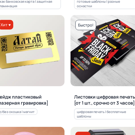
как банковская карта | защитная
готовые шаблоны | разные
ламинация
оснастки
Хит ♥
Быстро!
ейдж пластиковый
Листовки цифровая печать
лазерная гравировка]
[от 1 шт., срочно от 3 часов]
с/без окошка | магнит
цифровая печать | бесплатные
шаблоны