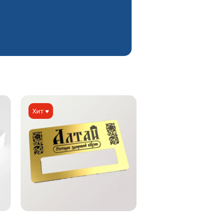
Хит ♥