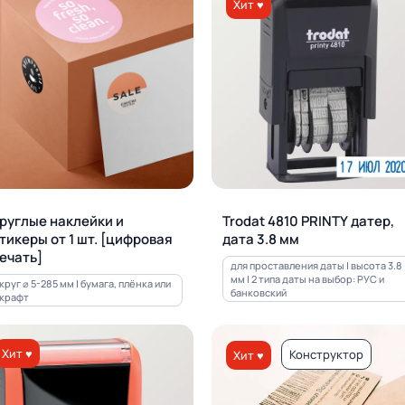
Хит ♥
руглые наклейки и
Trodat 4810 PRINTY датер,
тикеры от 1 шт. [цифровая
дата 3.8 мм
ечать]
для проставления даты | высота 3.8
мм | 2 типа даты на выбор: РУС и
круг ⌀ 5-285 мм | бумага, плёнка или
банковский
крафт
Хит ♥
Конструктор
Хит ♥