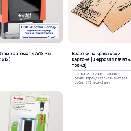
тамп автомат 47х18 мм
Визитки на крафтовом
4912)
картоне [цифровая печать,
тренд]
min 50 | 🔥 от 200+ | цифровая
печать | тренд сезона | макет за 1
рубль | 🕔 3 часа - 2 дня