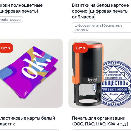
ирки полноцветные
Визитки на белом картоне
цифровая печать)
срочно [цифровая печать,
от 3 часов]
любая форма
цифровая печать | бесплатные
шаблоны
Хит ♥
Хит ♥
ластиковые карты белый
Печать для орга­ни­за­ции
ластик
(ООО, ПАО, НАО, КФХ и т.д.)