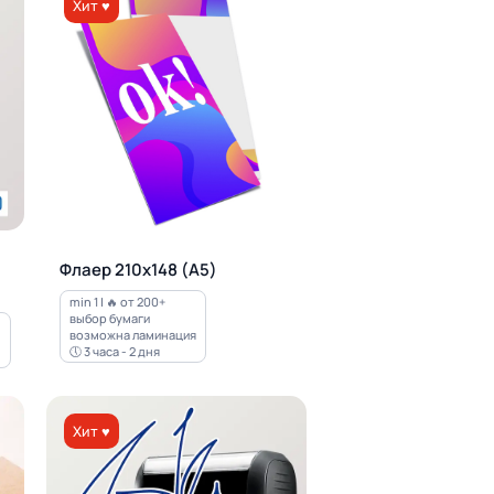
Хит ♥
Флаер 210х148 (А5)
min 1 | 🔥 от 200+
выбор бумаги
возможна ламинация
🕔 3 часа - 2 дня
Хит ♥