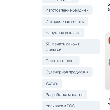
Б
(
Изготовление бейджей
Интерьерная печать
Наружная реклама
3D-печать лаком и
фольгой
Печать на ткани
Сувенирная продукция
Услуги
Разработка макетов
П
п
Упаковка и POS