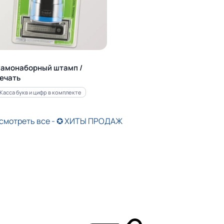
амонаборный штамп /
ечать
Касса букв и цифр в комплекте
смотреть все - ✪ ХИТЫ ПРОДАЖ