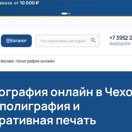
ромокоду
ПРИВЕТ
+7 3952 
Каталог
da@bpilot.
Чехове: полиграфия онлайн
ография онлайн в Чехо
 полиграфия и
ративная печать