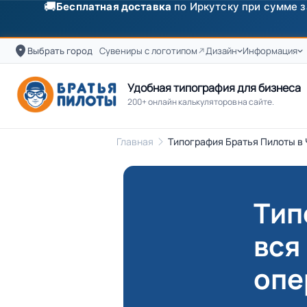
✨
Скидка
250 ₽
на первый заказ от 3000 ₽ по п
Выбрать город
Сувениры с логотипом
Дизайн
Информация
Удобная типография для бизнеса
200+ онлайн калькуляторов на сайте.
Главная
Типография Братья Пилоты в 
Тип
вся
опе