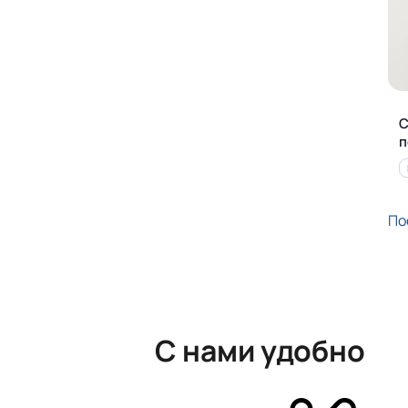
С
п
По
С нами удобно