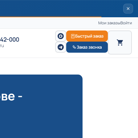
Мои заказы
Войти
Быстрый заказ
242-000
ru
Заказ звонка
ве -