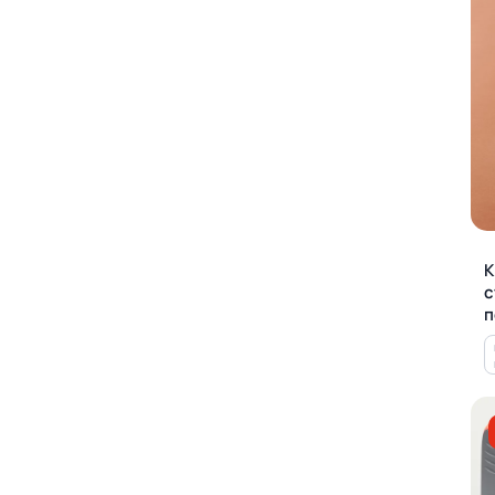
К
с
п