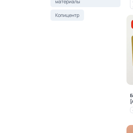
материалы
Копицентр
Б
[