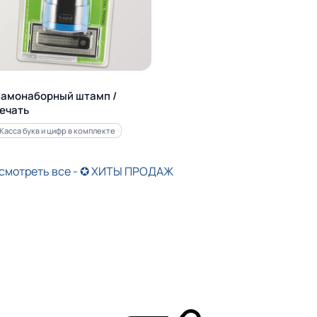
амонаборный штамп /
ечать
Касса букв и цифр в комплекте
смотреть все - ✪ ХИТЫ ПРОДАЖ