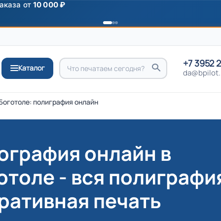
ромокоду
ПРИВЕТ
+7 3952 
Каталог
da@bpilot.
Боготоле: полиграфия онлайн
ография онлайн в
отоле - вся полиграфи
ративная печать