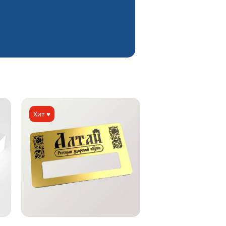
Хит ♥