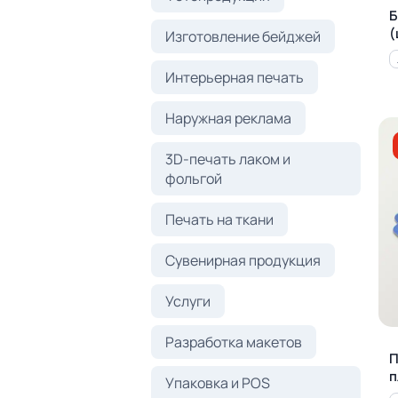
Б
(
Изготовление бейджей
Интерьерная печать
Наружная реклама
3D-печать лаком и
фольгой
Печать на ткани
Сувенирная продукция
Услуги
Разработка макетов
П
п
Упаковка и POS