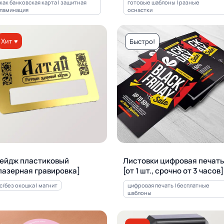
как банковская карта | защитная
готовые шаблоны | разные
ламинация
оснастки
Хит ♥
Быстро!
ейдж пластиковый
Листовки цифровая печать
лазерная гравировка]
[от 1 шт., срочно от 3 часов]
с/без окошка | магнит
цифровая печать | бесплатные
шаблоны