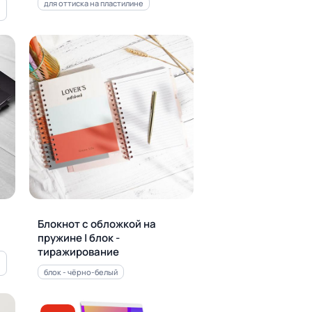
для оттиска на пластилине
Блокнот с обложкой на
пружине | блок -
тиражирование
блок - чёрно-белый