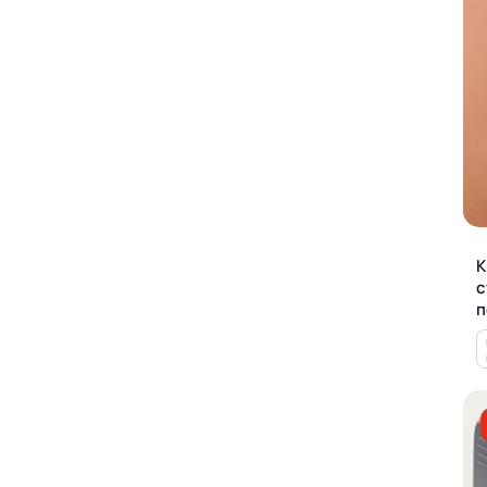
К
с
п