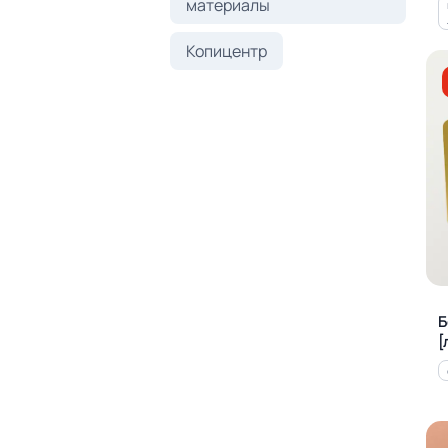
материалы
Копицентр
Б
[