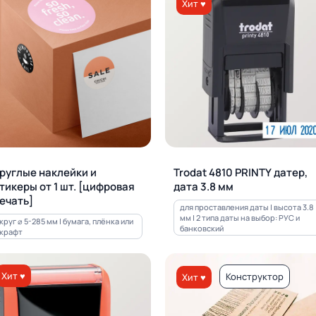
Хит ♥
руглые наклейки и
Trodat 4810 PRINTY датер,
тикеры от 1 шт. [цифровая
дата 3.8 мм
ечать]
для проставления даты | высота 3.8
мм | 2 типа даты на выбор: РУС и
круг ⌀ 5-285 мм | бумага, плёнка или
банковский
крафт
Хит ♥
Конструктор
Хит ♥