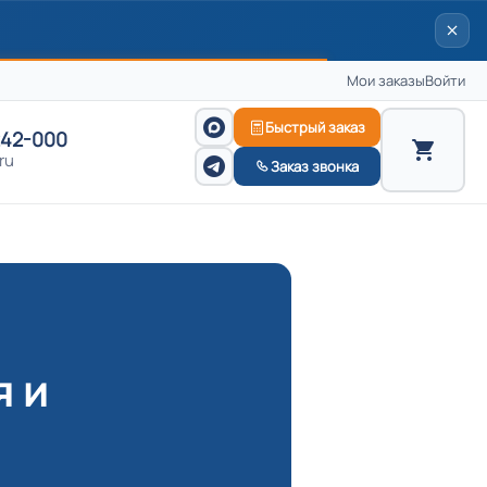
Мои заказы
Войти
Быстрый заказ
242-000
ru
Заказ звонка
я и