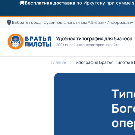
✨
Скидка
250 ₽
на первый заказ от 3000 ₽ по п
Выбрать город
Сувениры с логотипом
Дизайн
Информация
Удобная типография для бизнеса
200+ онлайн калькуляторов на сайте.
Главная
Типография Братья Пилоты в 
Тип
Бог
опе