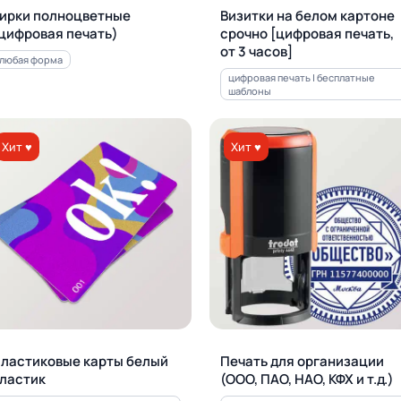
ирки полноцветные
Визитки на белом картоне
цифровая печать)
срочно [цифровая печать,
от 3 часов]
любая форма
цифровая печать | бесплатные
шаблоны
Хит ♥
Хит ♥
ластиковые карты белый
Печать для орга­ни­за­ции
ластик
(ООО, ПАО, НАО, КФХ и т.д.)