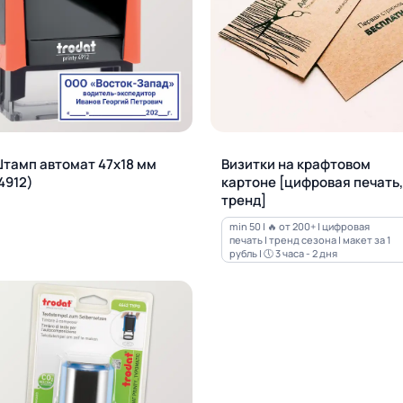
тамп автомат 47х18 мм
Визитки на крафтовом
4912)
картоне [цифровая печать,
тренд]
min 50 | 🔥 от 200+ | цифровая
печать | тренд сезона | макет за 1
рубль | 🕔 3 часа - 2 дня