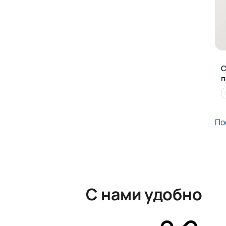
С
п
По
С нами удобно