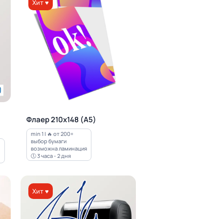
Хит ♥
Флаер 210х148 (А5)
min 1 | 🔥 от 200+
выбор бумаги
возможна ламинация
🕔 3 часа - 2 дня
Хит ♥