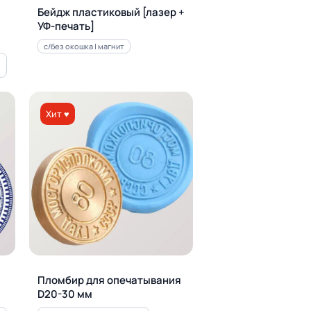
Бейдж пластиковый [лазер +
УФ-печать]
с/без окошка | магнит
Хит ♥
Пломбир для опечатывания
D20-30 мм