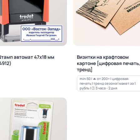
тамп автомат 47х18 мм
Визитки на крафтовом
4912)
картоне [цифровая печать,
тренд]
min 50 | 🔥 от 200+ | цифровая
печать | тренд сезона | макет за 1
рубль | 🕔 3 часа - 2 дня