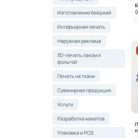
Б
(
Изготовление бейджей
Интерьерная печать
Наружная реклама
3D-печать лаком и
фольгой
Печать на ткани
Сувенирная продукция
Услуги
Разработка макетов
П
п
Упаковка и POS