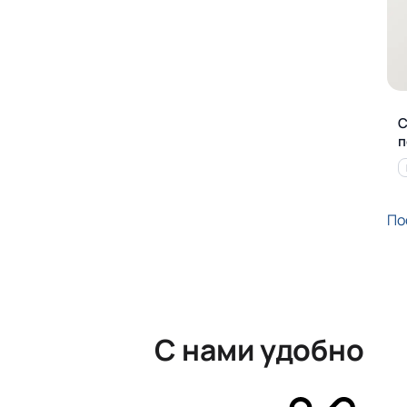
С
п
По
С нами удобно