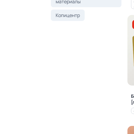
материалы
Копицентр
Б
[