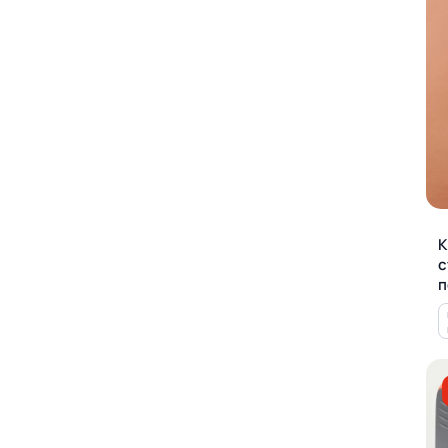
К
с
п