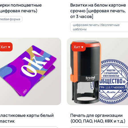
ирки полноцветные
Визитки на белом картоне
цифровая печать)
срочно [цифровая печать,
от 3 часов]
любая форма
цифровая печать | бесплатные
шаблоны
Хит ♥
Хит ♥
ластиковые карты белый
Печать для орга­ни­за­ции
ластик
(ООО, ПАО, НАО, КФХ и т.д.)