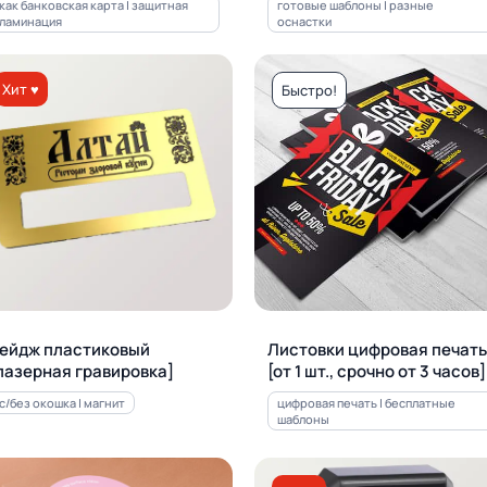
как банковская карта | защитная
готовые шаблоны | разные
ламинация
оснастки
Хит ♥
Быстро!
ейдж пластиковый
Листовки цифровая печать
лазерная гравировка]
[от 1 шт., срочно от 3 часов]
с/без окошка | магнит
цифровая печать | бесплатные
шаблоны