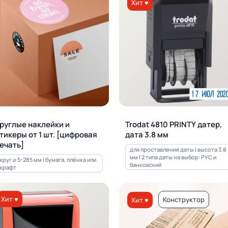
Хит ♥
руглые наклейки и
Trodat 4810 PRINTY датер,
тикеры от 1 шт. [цифровая
дата 3.8 мм
ечать]
для проставления даты | высота 3.8
мм | 2 типа даты на выбор: РУС и
круг ⌀ 5-285 мм | бумага, плёнка или
банковский
крафт
Хит ♥
Конструктор
Хит ♥