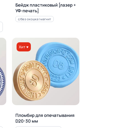
Бейдж пластиковый [лазер +
УФ-печать]
с/без окошка | магнит
Хит ♥
Пломбир для опечатывания
D20-30 мм