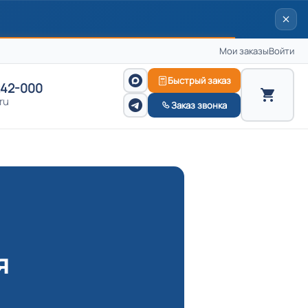
Мои заказы
Войти
Быстрый заказ
242-000
ru
Заказ звонка
я