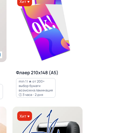
Хит ♥
Флаер 210х148 (А5)
min 1 | 🔥 от 200+
выбор бумаги
возможна ламинация
🕔 3 часа - 2 дня
Хит ♥