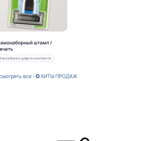
амонаборный штамп /
ечать
Касса букв и цифр в комплекте
смотреть все - ✪ ХИТЫ ПРОДАЖ