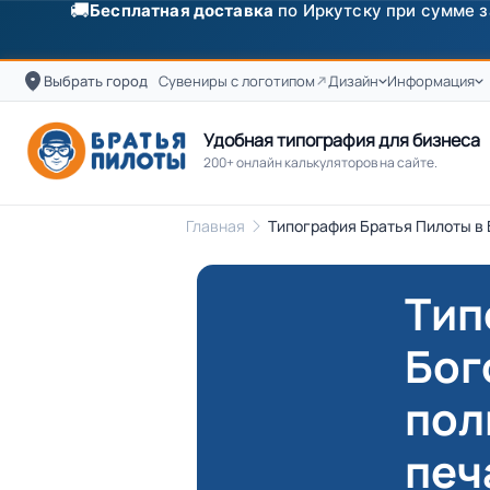
✨
Скидка
250 ₽
на первый заказ от 3000 ₽ по п
Выбрать город
Сувениры с логотипом
Дизайн
Информация
Удобная типография для бизнеса
200+ онлайн калькуляторов на сайте.
Главная
Типография Братья Пилоты в 
Тип
Бог
пол
печ