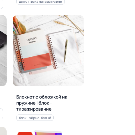
для оттиска на пластилине
Блокнот с обложкой на
пружине | блок -
тиражирование
блок - чёрно-белый