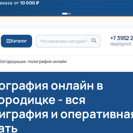
ромокоду
ПРИВЕТ
+7 3952 
Каталог
da@bpilot.
Богородицке: полиграфия онлайн
ография онлайн в
ородицке - вся
играфия и оперативна
ать