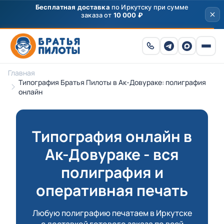
Скидка
250 ₽
на первый заказ от 3000 ₽ по
промокоду
ПРИВЕТ
Главная
Типография Братья Пилоты в Ак-Довураке: полиграфия
онлайн
Типография онлайн в
Ак-Довураке - вся
полиграфия и
оперативная печать
Любую полиграфию печатаем в Иркутске
с доставкой готового заказа по всей