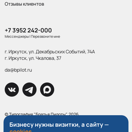
Отзывы клиентов
+7 3952 242-000
Мессенджеры
|
Перезвоните мне
г. Иркутск, ул. Декабрьских Событий, 74А
г. Иркутск, ул. Чкалова, 37
da@bpilot.ru
© Типография "Братья Пилоты", 2026
Все права защищены.
Бизнесу нужны визитки, а сайту —
cookies.
Политика конфиденциальности