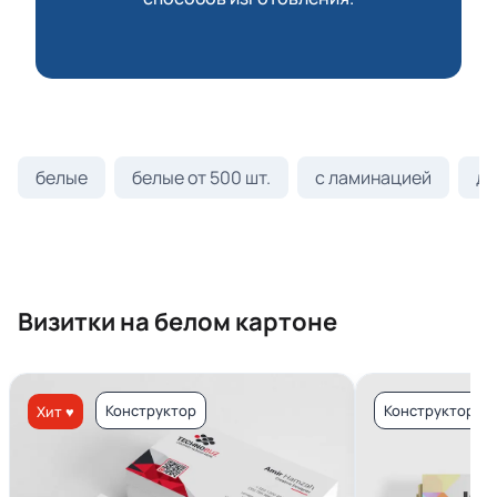
белые
белые от 500 шт.
с ламинацией
ди
Визитки на белом картоне
Конструктор
Конструктор
Хит ♥