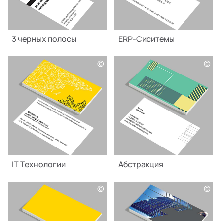
3 черных полосы
ERP-Сиситемы
©
©
IT Технологии
Абстракция
©
©