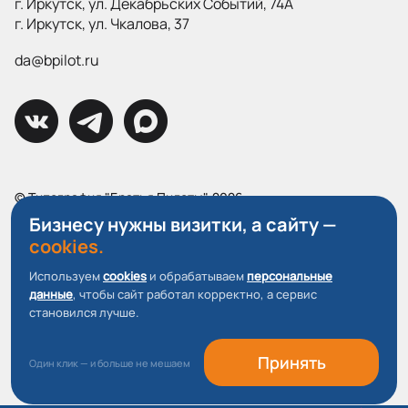
г. Иркутск, ул. Декабрьских Событий, 74А
г. Иркутск, ул. Чкалова, 37
da@bpilot.ru
© Типография "Братья Пилоты", 2026
Все права защищены.
Бизнесу нужны визитки, а сайту —
cookies.
Политика конфиденциальности
Используем
cookies
и обрабатываем
персональные
Пользовательское соглашение
данные
, чтобы сайт работал корректно, а сервис
О файлах Cookie
становился лучше.
Принять
Один клик — и больше не мешаем