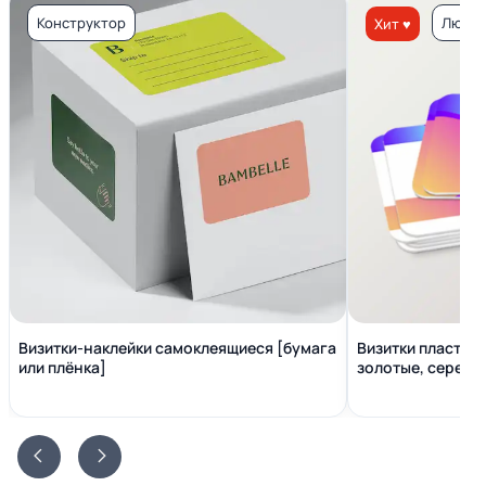
Конструктор
Люкс 
Хит ♥
Визитки-наклейки самоклеящиеся [бумага
Визитки пластико
или плёнка]
золотые, серебр