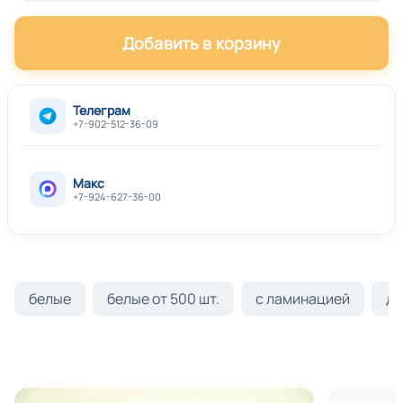
Добавить в корзину
Телеграм
+7-902-512-36-09
Макс
+7-924-627-36-00
белые
белые от 500 шт.
с ламинацией
ди