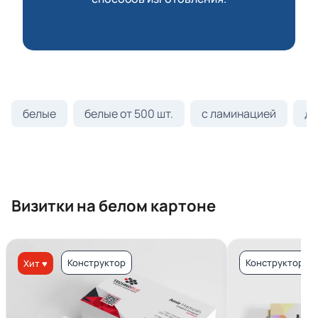
белые
белые от 500 шт.
с ламинацией
ди
Визитки на белом картоне
Конструктор
Конструктор
Хит ♥