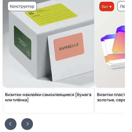
Конструктор
Люкс 
Хит ♥
Визитки-наклейки самоклеящиеся [бумага
Визитки пластико
или плёнка]
золотые, серебр