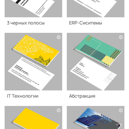
3 черных полосы
ERP-Сиситемы
©
©
IT Технологии
Абстракция
©
©