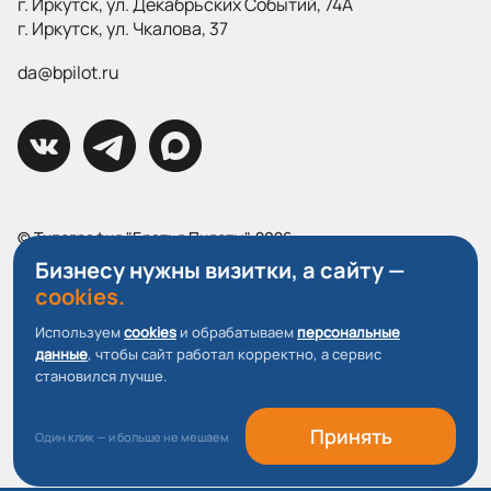
г. Иркутск, ул. Декабрьских Событий, 74А
г. Иркутск, ул. Чкалова, 37
da@bpilot.ru
© Типография "Братья Пилоты", 2026
Все права защищены.
Бизнесу нужны визитки, а сайту —
cookies.
Политика конфиденциальности
Используем
cookies
и обрабатываем
персональные
Пользовательское соглашение
данные
, чтобы сайт работал корректно, а сервис
О файлах Cookie
становился лучше.
Принять
Один клик — и больше не мешаем