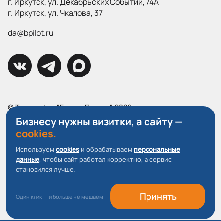
г. Иркутск, ул. Декабрьских Событий, 74А
г. Иркутск, ул. Чкалова, 37
da@bpilot.ru
© Типография "Братья Пилоты", 2026
Все права защищены.
Бизнесу нужны визитки, а сайту —
cookies.
Политика конфиденциальности
Используем
cookies
и обрабатываем
персональные
Пользовательское соглашение
данные
, чтобы сайт работал корректно, а сервис
О файлах Cookie
становился лучше.
Принять
Один клик — и больше не мешаем