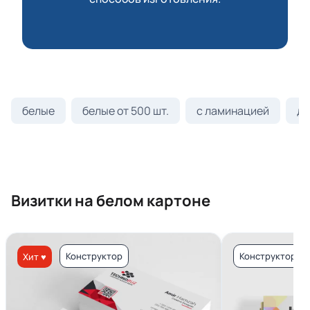
белые
белые от 500 шт.
с ламинацией
ди
Визитки на белом картоне
Конструктор
Конструктор
Хит ♥