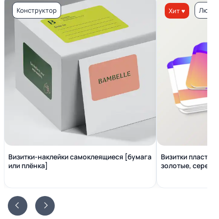
Конструктор
Люкс 
Хит ♥
Визитки-наклейки самоклеящиеся [бумага
Визитки пластико
или плёнка]
золотые, серебр