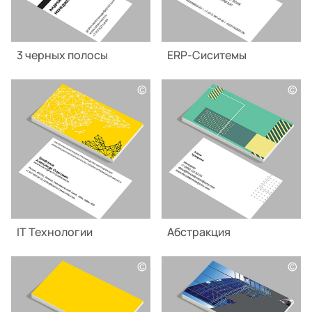
3 черных полосы
ERP-Сиситемы
©
©
IT Технологии
Абстракция
©
©