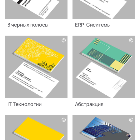
3 черных полосы
ERP-Сиситемы
©
©
IT Технологии
Абстракция
©
©