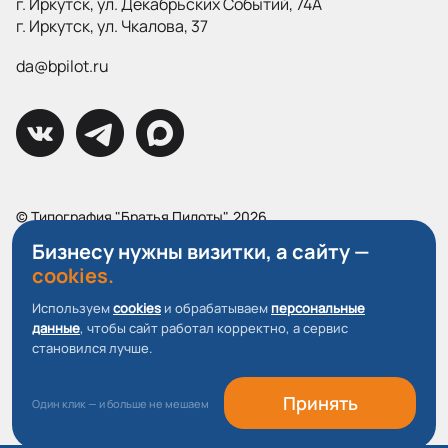
г. Иркутск, ул. Декабрьских Событий, 74А
г. Иркутск, ул. Чкалова, 37
da@bpilot.ru
© Типография "Братья Пилоты", 2026
Все права защищены.
Бизнесу нужны визитки, а сайту —
cookies.
Политика конфиденциальности
Пользовательское соглашение
Используем
cookies
и обрабатываем
персональные
данные
, чтобы сайт работал корректно, а сервис
О файлах Cookie
становился лучше.
Принять
Один клик — и больше не мешаем