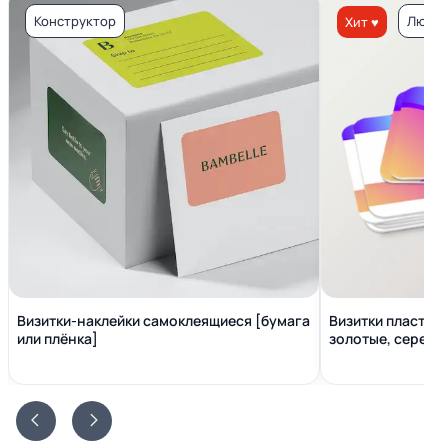
Конструктор
Люкс 
Хит ♥
Визитки-наклейки самоклеящиеся [бумага
Визитки пластико
или плёнка]
золотые, серебр