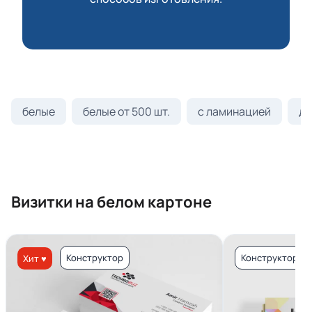
белые
белые от 500 шт.
с ламинацией
ди
Визитки на белом картоне
Конструктор
Конструктор
Хит ♥