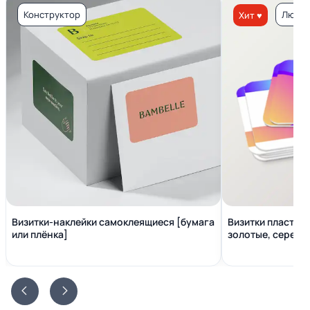
Конструктор
Люкс 
Хит ♥
Визитки-наклейки самоклеящиеся [бумага
Визитки пластико
или плёнка]
золотые, серебр