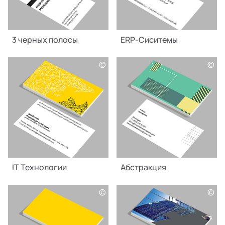
3 черных полосы
ERP-Сиситемы
©
©
IT Технологии
Абстракция
©
©