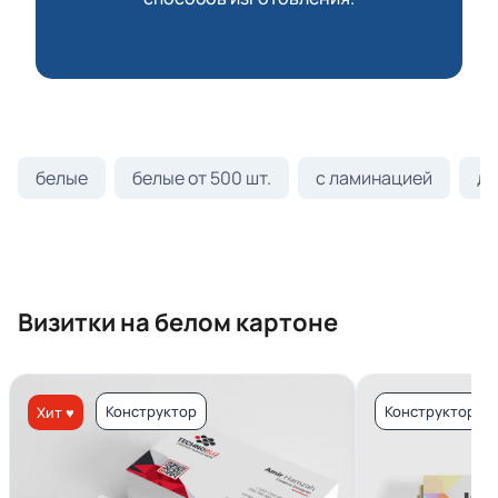
белые
белые от 500 шт.
с ламинацией
ди
Визитки на белом картоне
Конструктор
Конструктор
Хит ♥