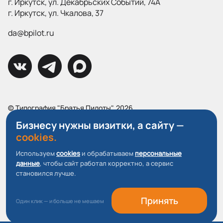
г. Иркутск, ул. Декабрьских Событий, 74А
г. Иркутск, ул. Чкалова, 37
da@bpilot.ru
© Типография "Братья Пилоты", 2026
Все права защищены.
Бизнесу нужны визитки, а сайту —
cookies.
Политика конфиденциальности
Пользовательское соглашение
Используем
cookies
и обрабатываем
персональные
данные
, чтобы сайт работал корректно, а сервис
О файлах Cookie
становился лучше.
Принять
Один клик — и больше не мешаем