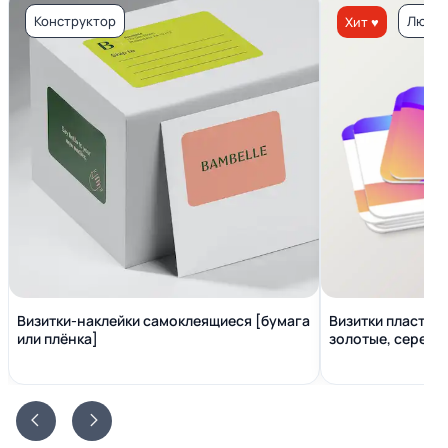
Конструктор
Люкс 
Хит ♥
Визитки-наклейки самоклеящиеся [бумага
Визитки пластико
или плёнка]
золотые, серебр