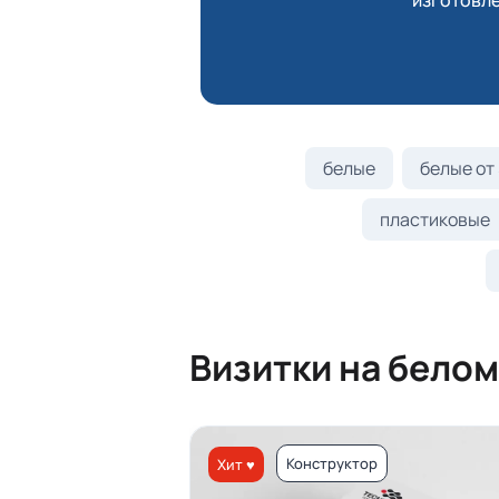
изготовле
белые
белые от 
пластиковые
Визитки на белом
Конструктор
Хит ♥