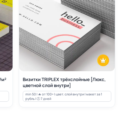
/м²
Визитки TRIPLEX трёхслойные [Люкс,
цветной слой внутри]
min 50 | 🔥 от 100+ | цвет. слой внутри | макет за 1
рубль | 🕔 7 дней