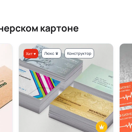
йнерском картоне
Люкс ♛
Конструктор
Хит ♥