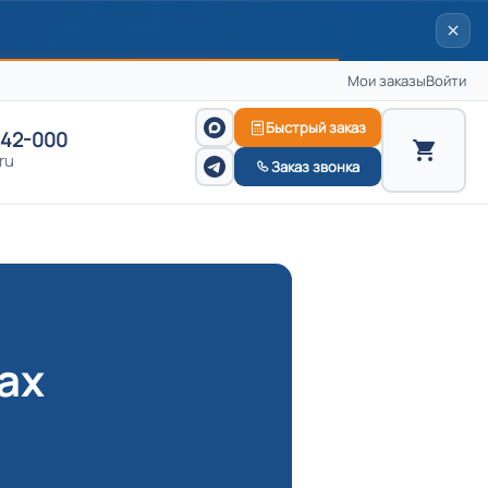
Мои заказы
Войти
Быстрый заказ
242-000
ru
Заказ звонка
ах