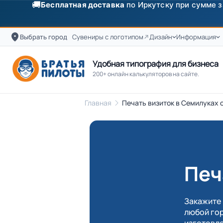
✨
Скидка
250 ₽
на первый заказ от 3000 ₽ по п
Выбрать город
Сувениры с логотипом
Дизайн
Информация
Удобная типография для бизнеса
200+ онлайн калькуляторов на сайте.
Главная
Печать визиток в Семилуках с
Печ
Закажите 
любой гор