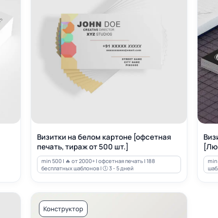
Визитки на белом картоне [офсетная
Виз
печать, тираж от 500 шт.]
[Лю
min 500 | 🔥 от 2000+ | офсетная печать | 188
min 
бесплатных шаблонов | 🕔 3 - 5 дней
шабл
Конструктор