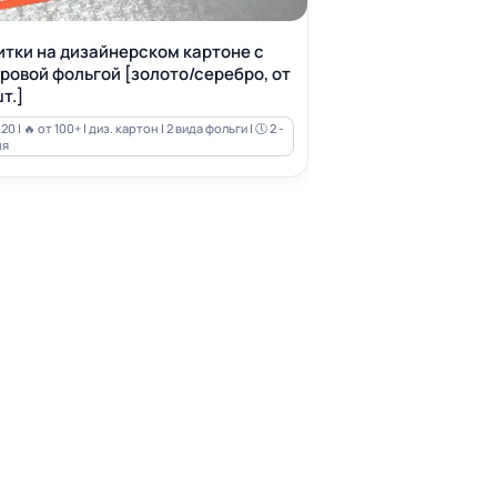
итки на дизайнерском картоне с
ровой фольгой [золото/серебро, от
т.]
20 | 🔥 от 100+ | диз. картон | 2 вида фольги | 🕔 2 -
ня