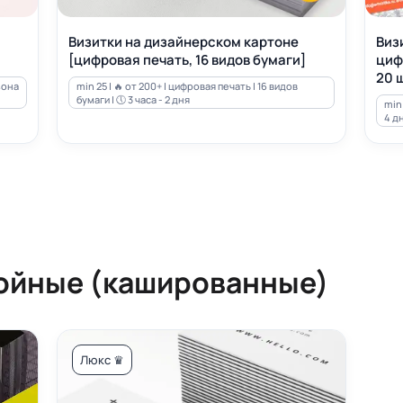
Визитки на дизайнерском картоне
Виз
[цифровая печать, 16 видов бумаги]
циф
20 ш
зона
min 25 | 🔥 от 200+ | цифровая печать | 16 видов
бумаги | 🕔 3 часа - 2 дня
min 
4 д
ойные (кашированные)
Люкс ♛