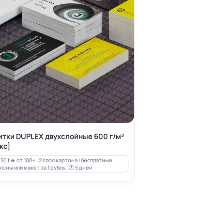
итки DUPLEX двухслойные 600 г/м²
кс]
50 | 🔥 от 100+ | 2 слоя картона | бесплатные
оны или макет за 1 рубль | 🕔 5 дней