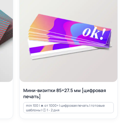
Мини-визитки 85×27.5 мм [цифровая
печать]
min 100 | 🔥 от 1000+ | цифровая печать | готовые
шаблоны | 🕔 1 - 2 дня