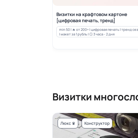
Визитки на крафтовом картоне
[цифровая печать, тренд]
min 50 | 🔥 от 200+ | цифровая печать | тренд се
| макет за 1 рубль | 🕔 3 часа - 2 дня
Визитки многосл
Люкс ♛
Конструктор