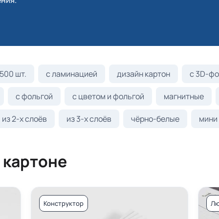
ния.
500 шт.
с ламинацией
дизайн картон
с 3D-фо
с фольгой
с цветом и фольгой
магнитные
из 2-х слоёв
из 3-х слоёв
чёрно-белые
мини
 картоне
Конструктор
Лю