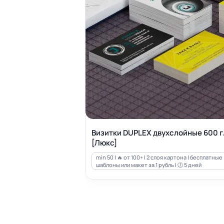
Визитки DUPLEX двухслойные 600 г
[Люкс]
min 50 | 🔥 от 100+ | 2 слоя картона | бесплатные
шаблоны или макет за 1 рубль | 🕔 5 дней