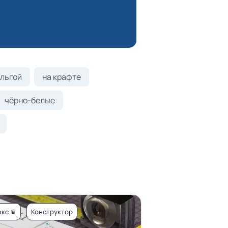
льгой
на крафте
чёрно-белые
кс ♛
Конструктор