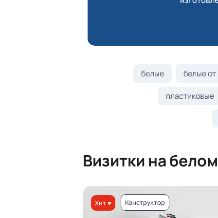
изготовле
белые
белые от 
пластиковые
Визитки на белом
Конструктор
Хит ♥