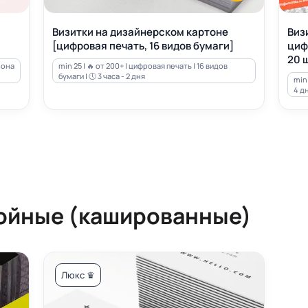
Визитки на дизайнерском картоне
Виз
[цифровая печать, 16 видов бумаги]
циф
20 ш
зона
min 25 | 🔥 от 200+ | цифровая печать | 16 видов
бумаги | 🕔 3 часа - 2 дня
min 
4 д
ойные (кашированные)
Люкс ♛