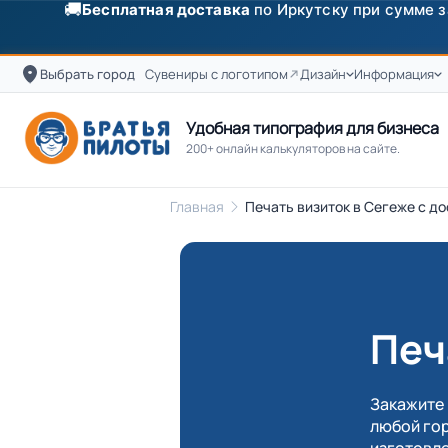
✨
Скидка
250 ₽
на первый заказ от 3000 ₽ по п
Выбрать город
Сувениры с логотипом
Дизайн
Информация
Удобная типография для бизнеса
200+ онлайн калькуляторов на сайте.
Главная
Печать визиток в Сегеже с до
Печ
Закажите 
любой гор