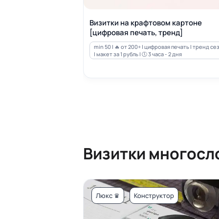
Визитки на крафтовом картоне
[цифровая печать, тренд]
min 50 | 🔥 от 200+ | цифровая печать | тренд се
| макет за 1 рубль | 🕔 3 часа - 2 дня
Визитки многосл
Люкс ♛
Конструктор