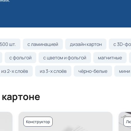
ния.
500 шт.
с ламинацией
дизайн картон
с 3D-фо
с фольгой
с цветом и фольгой
магнитные
из 2-х слоёв
из 3-х слоёв
чёрно-белые
мини
 картоне
Конструктор
Лю