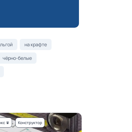
льгой
на крафте
чёрно-белые
кс ♛
Конструктор