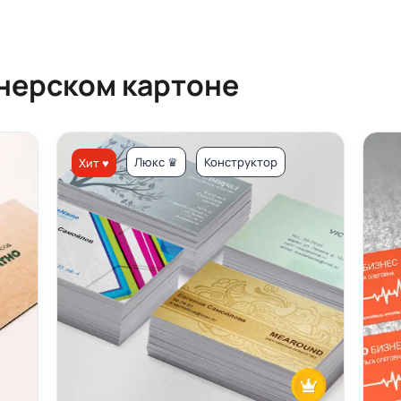
йнерском картоне
Люкс ♛
Конструктор
Хит ♥