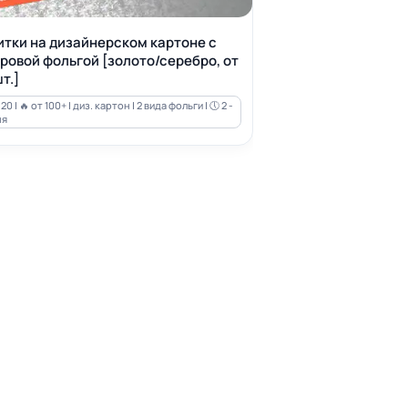
итки на дизайнерском картоне с
ровой фольгой [золото/серебро, от
т.]
20 | 🔥 от 100+ | диз. картон | 2 вида фольги | 🕔 2 -
ня