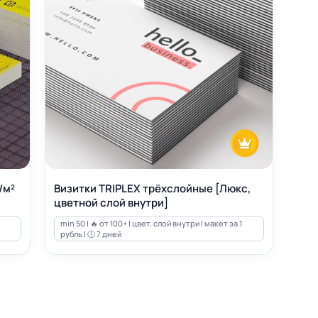
/м²
Визитки TRIPLEX трёхслойные [Люкс,
цветной слой внутри]
min 50 | 🔥 от 100+ | цвет. слой внутри | макет за 1
рубль | 🕔 7 дней