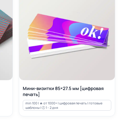
Мини-визитки 85×27.5 мм [цифровая
печать]
min 100 | 🔥 от 1000+ | цифровая печать | готовые
шаблоны | 🕔 1 - 2 дня