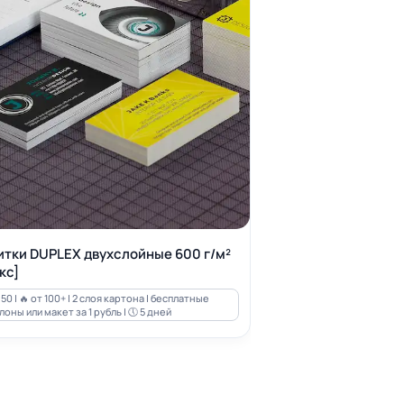
итки DUPLEX двухслойные 600 г/м²
кс]
50 | 🔥 от 100+ | 2 слоя картона | бесплатные
оны или макет за 1 рубль | 🕔 5 дней