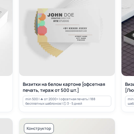
Визитки на белом картоне [офсетная
Виз
печать, тираж от 500 шт.]
[Лю
min 500 | 🔥 от 2000+ | офсетная печать | 188
min 
бесплатных шаблонов | 🕔 3 - 5 дней
шабл
Конструктор