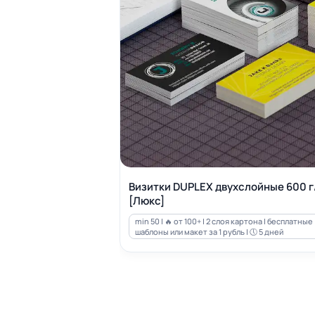
Визитки DUPLEX двухслойные 600 г
[Люкс]
min 50 | 🔥 от 100+ | 2 слоя картона | бесплатные
шаблоны или макет за 1 рубль | 🕔 5 дней