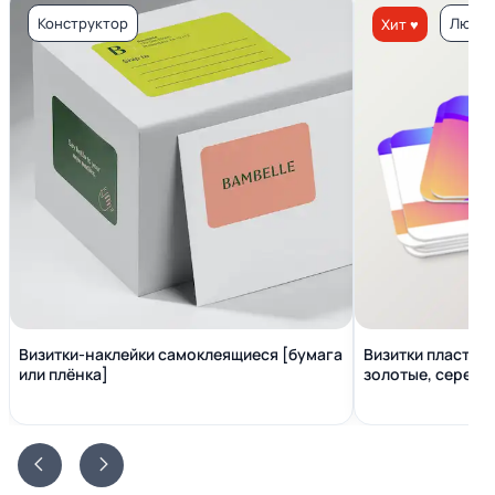
Конструктор
Люкс 
Хит ♥
Визитки-наклейки самоклеящиеся [бумага
Визитки пластико
или плёнка]
золотые, серебр