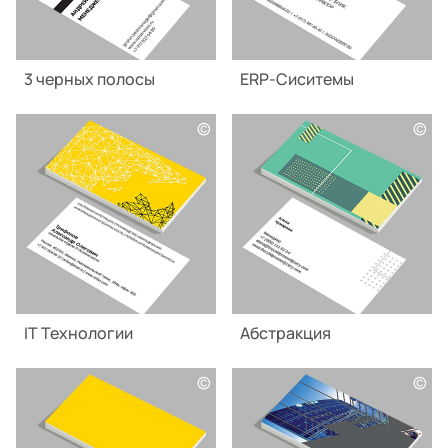
3 черных полосы
ERP-Сиситемы
©
©
IT Технологии
Абстракция
©
©