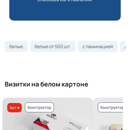
белые
белые от 500 шт.
с ламинацией
ди
Визитки на белом картоне
Конструктор
Конструктор
Хит ♥