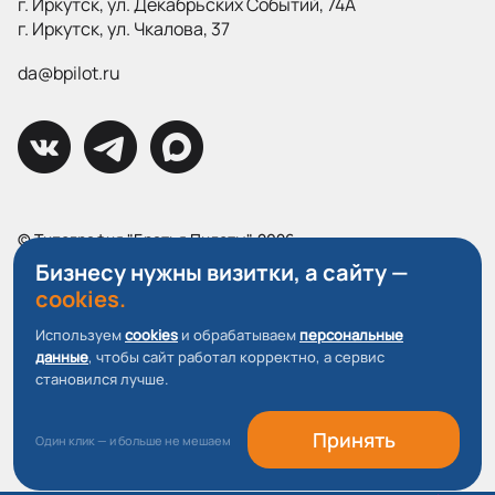
г. Иркутск, ул. Декабрьских Событий, 74А
г. Иркутск, ул. Чкалова, 37
da@bpilot.ru
© Типография "Братья Пилоты", 2026
Все права защищены.
Бизнесу нужны визитки, а сайту —
cookies.
Политика конфиденциальности
Используем
cookies
и обрабатываем
персональные
Пользовательское соглашение
данные
, чтобы сайт работал корректно, а сервис
О файлах Cookie
становился лучше.
Принять
Один клик — и больше не мешаем