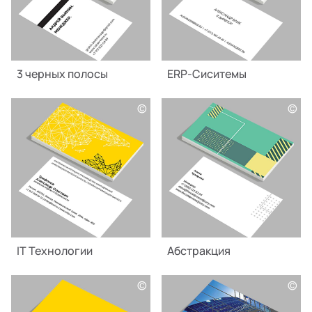
3 черных полосы
ERP-Сиситемы
©
©
IT Технологии
Абстракция
©
©