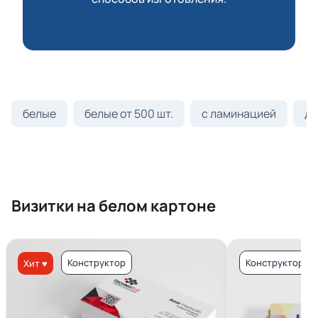
белые
белые от 500 шт.
с ламинацией
ди
Визитки на белом картоне
Конструктор
Конструктор
Хит ♥