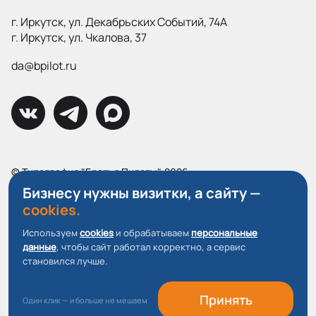
г. Иркутск, ул. Декабрьских Событий, 74А
г. Иркутск, ул. Чкалова, 37
da@bpilot.ru
© Типография "Братья Пилоты", 2026
Все права защищены.
Бизнесу нужны визитки, а сайту —
cookies.
Политика конфиденциальности
Используем
cookies
и обрабатываем
персональные
Пользовательское соглашение
данные
, чтобы сайт работал корректно, а сервис
О файлах Cookie
становился лучше.
Принять
Один клик — и больше не мешаем