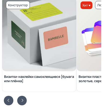
Конструктор
Люкс 
Хит ♥
Визитки-наклейки самоклеящиеся [бумага
Визитки пластико
или плёнка]
золотые, серебр