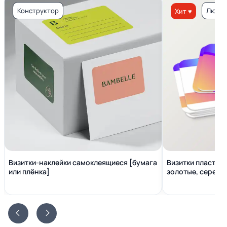
Конструктор
Люкс 
Хит ♥
Визитки-наклейки самоклеящиеся [бумага
Визитки пластико
или плёнка]
золотые, серебр