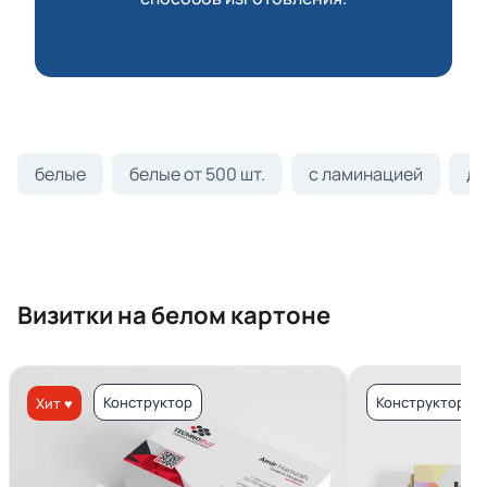
белые
белые от 500 шт.
с ламинацией
ди
Визитки на белом картоне
Конструктор
Конструктор
Хит ♥