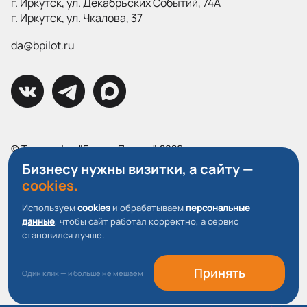
г. Иркутск, ул. Декабрьских Событий, 74А
г. Иркутск, ул. Чкалова, 37
da@bpilot.ru
© Типография "Братья Пилоты", 2026
Все права защищены.
Бизнесу нужны визитки, а сайту —
cookies.
Политика конфиденциальности
Используем
cookies
и обрабатываем
персональные
Пользовательское соглашение
данные
, чтобы сайт работал корректно, а сервис
О файлах Cookie
становился лучше.
Принять
Один клик — и больше не мешаем