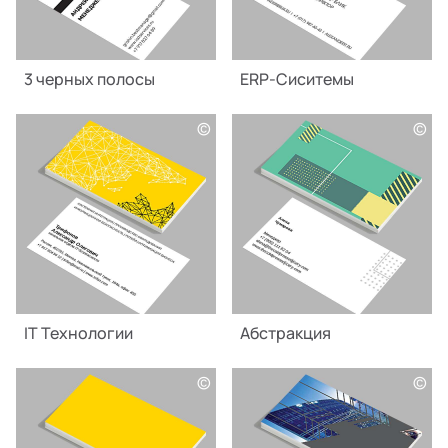
3 черных полосы
ERP-Сиситемы
©
©
IT Технологии
Абстракция
©
©