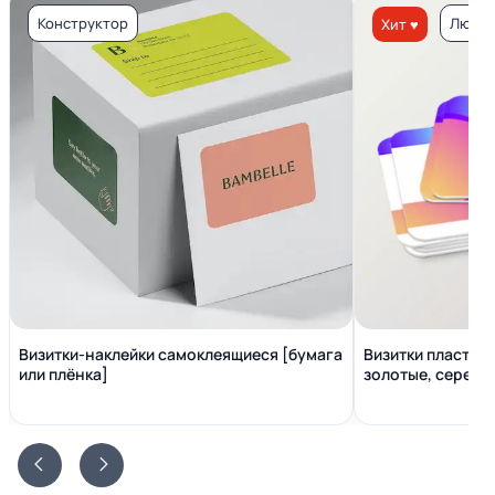
Конструктор
Люкс 
Хит ♥
Визитки-наклейки самоклеящиеся [бумага
Визитки пластико
или плёнка]
золотые, серебр