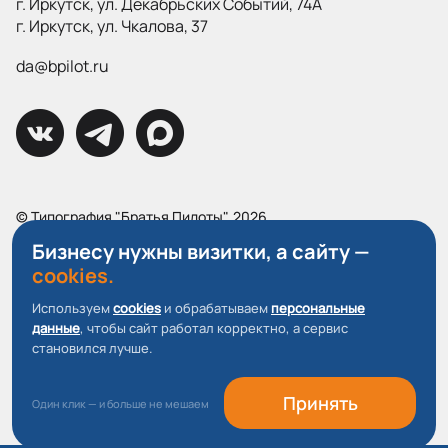
г. Иркутск, ул. Декабрьских Событий, 74А
г. Иркутск, ул. Чкалова, 37
da@bpilot.ru
© Типография "Братья Пилоты", 2026
Все права защищены.
Бизнесу нужны визитки, а сайту —
cookies.
Политика конфиденциальности
Пользовательское соглашение
Используем
cookies
и обрабатываем
персональные
данные
, чтобы сайт работал корректно, а сервис
О файлах Cookie
становился лучше.
Принять
Один клик — и больше не мешаем