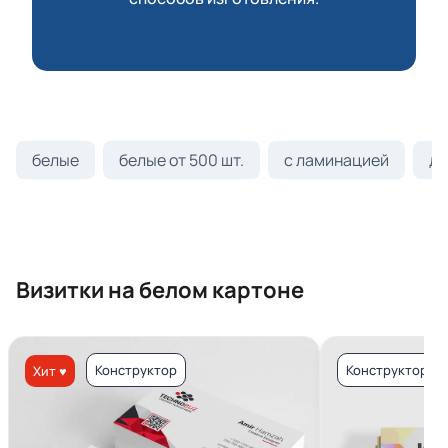
белые
белые от 500 шт.
с ламинацией
ди
Визитки на белом картоне
Конструктор
Конструктор
Хит ♥