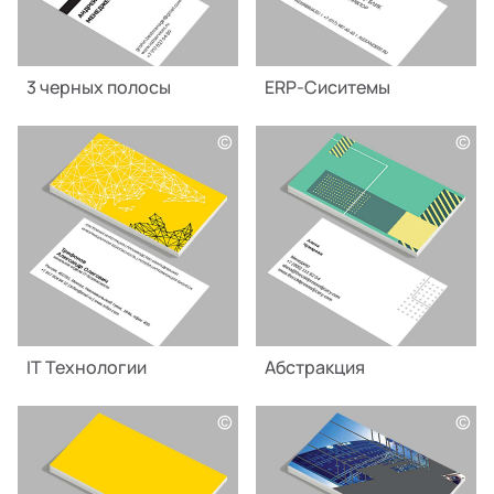
3 черных полосы
ERP-Сиситемы
©
©
IT Технологии
Абстракция
©
©