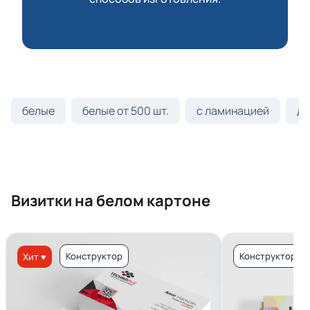
белые
белые от 500 шт.
с ламинацией
ди
Визитки на белом картоне
Конструктор
Конструктор
Хит ♥