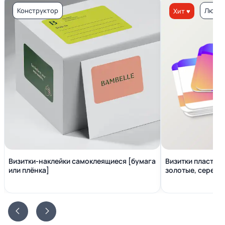
Конструктор
Люкс 
Хит ♥
Визитки-наклейки самоклеящиеся [бумага
Визитки пластико
или плёнка]
золотые, серебр