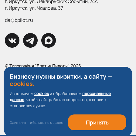
г. Иркутск, ул. Декабрьских Событий, 74А
г. Иркутск, ул. Чкалова, 37
da@bpilot.ru
© Типография "Братья Пилоты", 2026
Все права защищены.
Бизнесу нужны визитки, а сайту —
cookies.
Политика конфиденциальности
Пользовательское соглашение
Используем
cookies
и обрабатываем
персональные
данные
, чтобы сайт работал корректно, а сервис
О файлах Cookie
становился лучше.
Принять
Один клик — и больше не мешаем