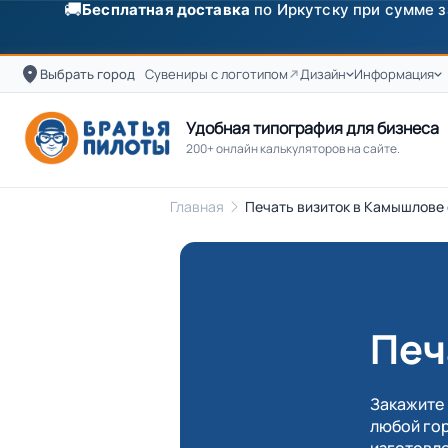
✨
Скидка
250 ₽
на первый заказ от 3000 ₽ по п
Выбрать город
Сувениры с логотипом
Дизайн
Информация
Удобная типография для бизнеса
200+ онлайн калькуляторов на сайте.
Главная
Печать визиток в Камышлове с
Печ
Закажите 
любой гор