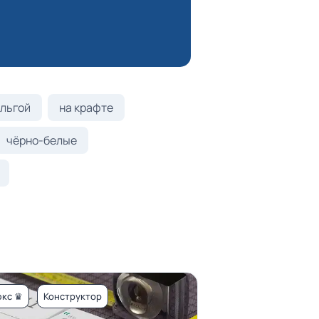
льгой
на крафте
чёрно-белые
кс ♛
Конструктор