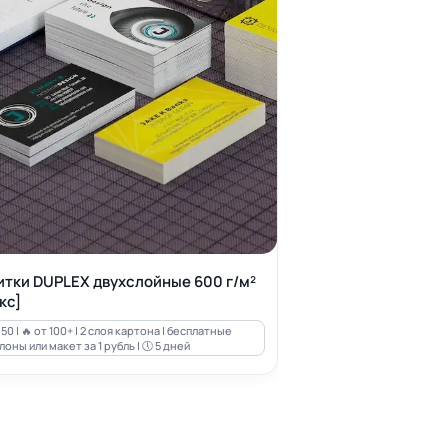
итки DUPLEX двухслойные 600 г/м²
кс]
50 | 🔥 от 100+ | 2 слоя картона | бесплатные
оны или макет за 1 рубль | 🕔 5 дней