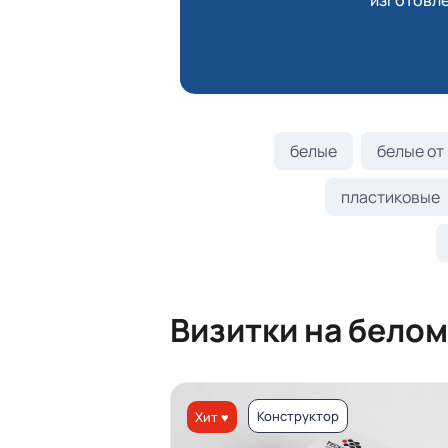
изготовле
белые
белые от 
пластиковые
Визитки на белом
Конструктор
Хит ♥