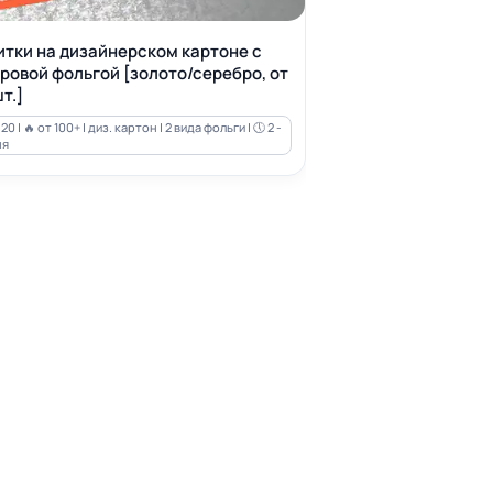
итки на дизайнерском картоне с
ровой фольгой [золото/серебро, от
т.]
20 | 🔥 от 100+ | диз. картон | 2 вида фольги | 🕔 2 -
ня