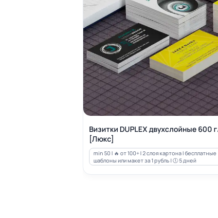
Визитки DUPLEX двухслойные 600 г
[Люкс]
min 50 | 🔥 от 100+ | 2 слоя картона | бесплатные
шаблоны или макет за 1 рубль | 🕔 5 дней