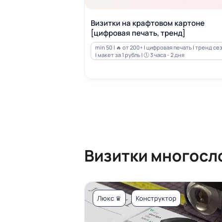
Визитки на крафтовом картоне
[цифровая печать, тренд]
min 50 | 🔥 от 200+ | цифровая печать | тренд се
| макет за 1 рубль | 🕔 3 часа - 2 дня
Визитки многосл
Люкс ♛
Конструктор