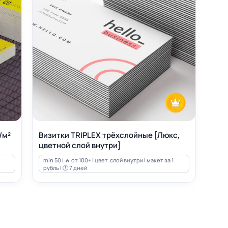
/м²
Визитки TRIPLEX трёхслойные [Люкс,
цветной слой внутри]
min 50 | 🔥 от 100+ | цвет. слой внутри | макет за 1
рубль | 🕔 7 дней