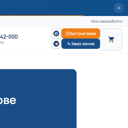
Мои заказы
Войти
Быстрый заказ
242-000
ru
Заказ звонка
ове