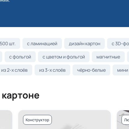
ния.
500 шт.
с ламинацией
дизайн картон
с 3D-фо
с фольгой
с цветом и фольгой
магнитные
из 2-х слоёв
из 3-х слоёв
чёрно-белые
мини
 картоне
Конструктор
Лю