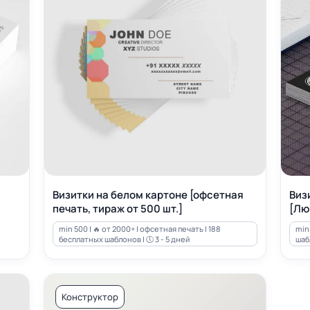
Визитки на белом картоне [офсетная
Виз
печать, тираж от 500 шт.]
[Лю
min 500 | 🔥 от 2000+ | офсетная печать | 188
min 
бесплатных шаблонов | 🕔 3 - 5 дней
шабл
Конструктор