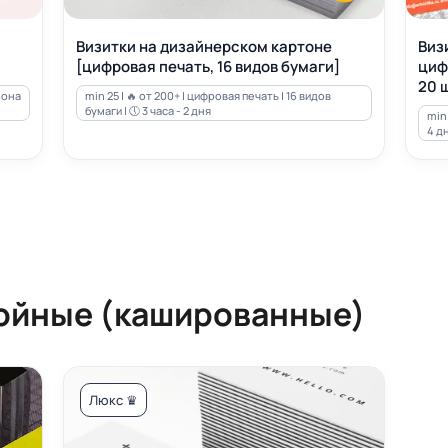
Визитки на дизайнерском картоне
Виз
[цифровая печать, 16 видов бумаги]
циф
20 ш
зона
min 25 | 🔥 от 200+ | цифровая печать | 16 видов
бумаги | 🕔 3 часа - 2 дня
min 
4 д
ойные (кашированные)
Люкс ♛