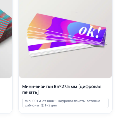
Мини-визитки 85×27.5 мм [цифровая
печать]
min 100 | 🔥 от 1000+ | цифровая печать | готовые
шаблоны | 🕔 1 - 2 дня