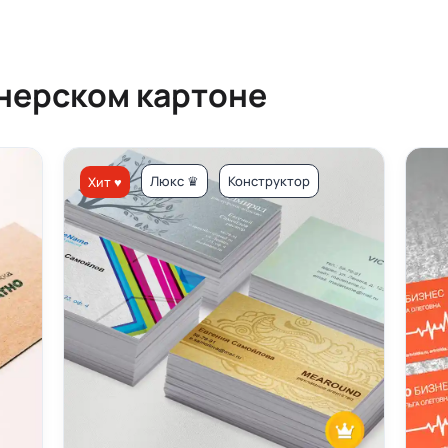
йнерском картоне
Люкс ♛
Конструктор
Хит ♥