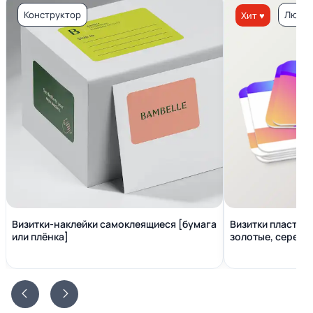
Конструктор
Люкс 
Хит ♥
Визитки-наклейки самоклеящиеся [бумага
Визитки пластико
или плёнка]
золотые, серебр