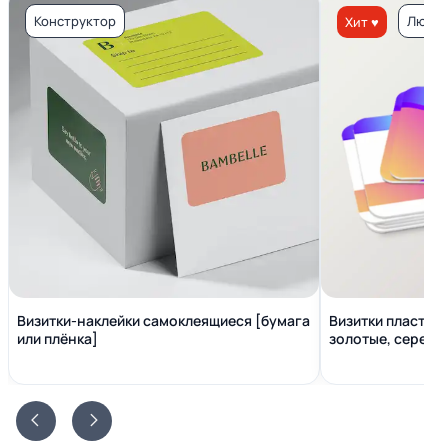
Конструктор
Люкс 
Хит ♥
Визитки-наклейки самоклеящиеся [бумага
Визитки пластико
или плёнка]
золотые, серебр