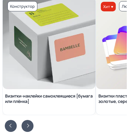
Конструктор
Люкс 
Хит ♥
Визитки-наклейки самоклеящиеся [бумага
Визитки пластико
или плёнка]
золотые, серебр