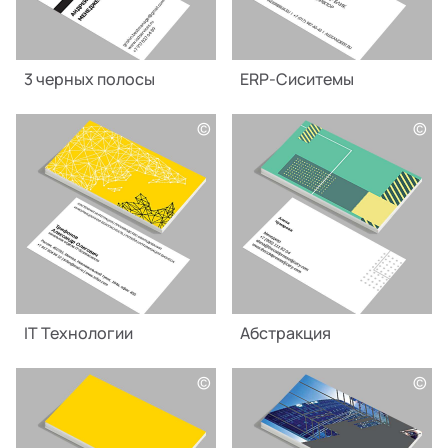
3 черных полосы
ERP-Сиситемы
©
©
IT Технологии
Абстракция
©
©