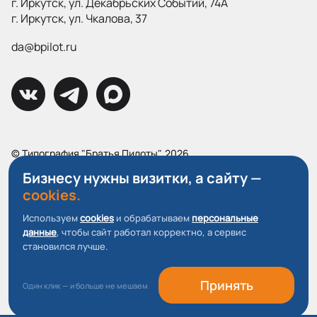
г. Иркутск, ул. Декабрьских Событий, 74А
г. Иркутск, ул. Чкалова, 37
da@bpilot.ru
© Типография "Братья Пилоты", 2026
Все права защищены.
Бизнесу нужны визитки, а сайту —
cookies.
Политика конфиденциальности
Пользовательское соглашение
Используем
cookies
и обрабатываем
персональные
данные
, чтобы сайт работал корректно, а сервис
О файлах Cookie
становился лучше.
Принять
Один клик — и больше не мешаем