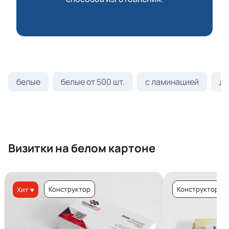
белые
белые от 500 шт.
с ламинацией
ди
Визитки на белом картоне
Конструктор
Конструктор
Хит ♥