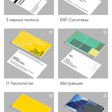
3 черных полосы
ERP-Сиситемы
©
©
IT Технологии
Абстракция
©
©