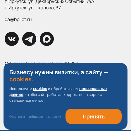
г. Иркутск, ул. Декабрьских Событий, 74А
г. Иркутск, ул. Чкалова, 37
da@bpilot.ru
© Типография "Братья Пилоты", 2026
Все права защищены.
Бизнесу нужны визитки, а сайту —
cookies.
Политика конфиденциальности
Используем
cookies
и обрабатываем
персональные
Пользовательское соглашение
данные
, чтобы сайт работал корректно, а сервис
О файлах Cookie
становился лучше.
Принять
Один клик — и больше не мешаем