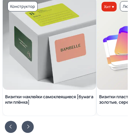
Конструктор
Люкс 
Хит ♥
Визитки-наклейки самоклеящиеся [бумага
Визитки пластико
или плёнка]
золотые, серебр