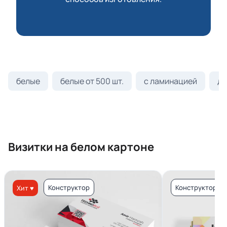
белые
белые от 500 шт.
с ламинацией
ди
Визитки на белом картоне
Конструктор
Конструктор
Хит ♥