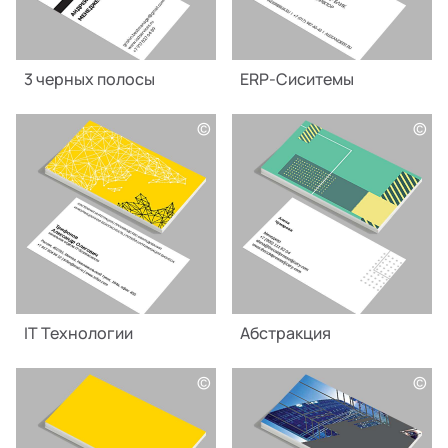
3 черных полосы
ERP-Сиситемы
©
©
IT Технологии
Абстракция
©
©