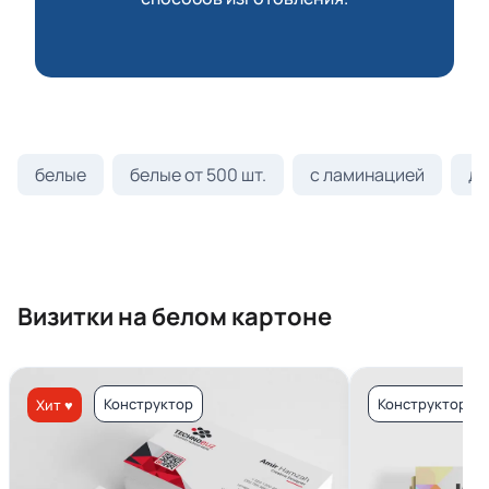
белые
белые от 500 шт.
с ламинацией
ди
Визитки на белом картоне
Конструктор
Конструктор
Хит ♥