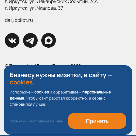
г. Иркутск, ул. Декабрьских Событий, 74А
г. Иркутск, ул. Чкалова, 37
da@bpilot.ru
© Типография "Братья Пилоты", 2026
Все права защищены.
Бизнесу нужны визитки, а сайту —
cookies.
Политика конфиденциальности
Используем
cookies
и обрабатываем
персональные
Пользовательское соглашение
данные
, чтобы сайт работал корректно, а сервис
О файлах Cookie
становился лучше.
Принять
Один клик — и больше не мешаем