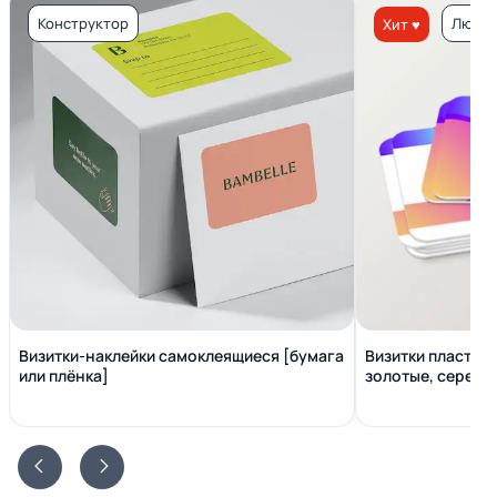
Конструктор
Люкс 
Хит ♥
Визитки-наклейки самоклеящиеся [бумага
Визитки пластико
или плёнка]
золотые, серебр