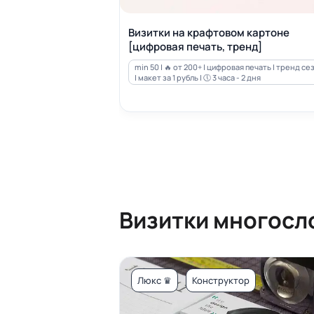
Визитки на крафтовом картоне
[цифровая печать, тренд]
min 50 | 🔥 от 200+ | цифровая печать | тренд се
| макет за 1 рубль | 🕔 3 часа - 2 дня
Визитки многосл
Люкс ♛
Конструктор