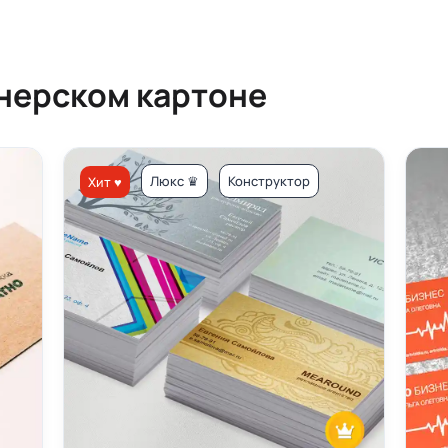
йнерском картоне
Люкс ♛
Конструктор
Хит ♥