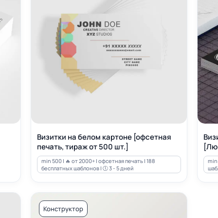
Визитки на белом картоне [офсетная
Виз
печать, тираж от 500 шт.]
[Лю
min 500 | 🔥 от 2000+ | офсетная печать | 188
min 
бесплатных шаблонов | 🕔 3 - 5 дней
шабл
Конструктор