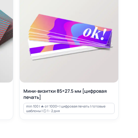
Мини-визитки 85×27.5 мм [цифровая
печать]
min 100 | 🔥 от 1000+ | цифровая печать | готовые
шаблоны | 🕔 1 - 2 дня