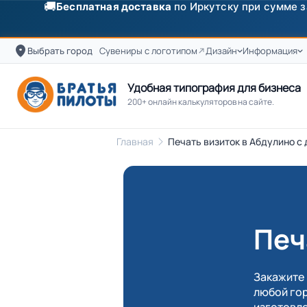
✨
Скидка
250 ₽
на первый заказ от 3000 ₽ по п
Выбрать город
Сувениры с логотипом
Дизайн
Информация
Удобная типография для бизнеса
200+ онлайн калькуляторов на сайте.
Главная
Печать визиток в Абдулино с 
Печ
Закажите 
любой гор