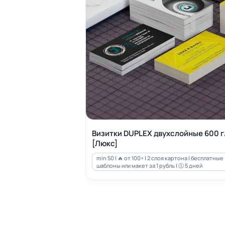
Визитки DUPLEX двухслойные 600 г
[Люкс]
min 50 | 🔥 от 100+ | 2 слоя картона | бесплатные
шаблоны или макет за 1 рубль | 🕔 5 дней