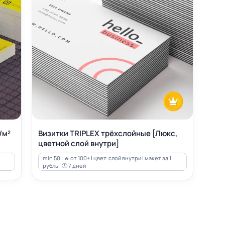
/м²
Визитки TRIPLEX трёхслойные [Люкс,
цветной слой внутри]
min 50 | 🔥 от 100+ | цвет. слой внутри | макет за 1
рубль | 🕔 7 дней