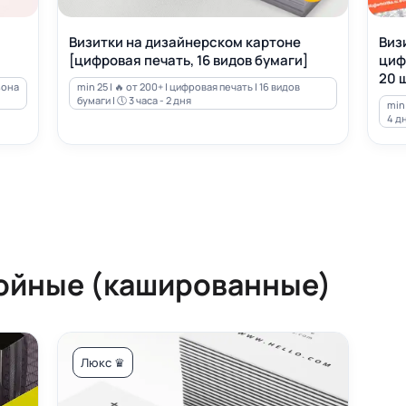
Визитки на дизайнерском картоне
Виз
[цифровая печать, 16 видов бумаги]
циф
20 ш
зона
min 25 | 🔥 от 200+ | цифровая печать | 16 видов
бумаги | 🕔 3 часа - 2 дня
min 
4 д
ойные (кашированные)
Люкс ♛