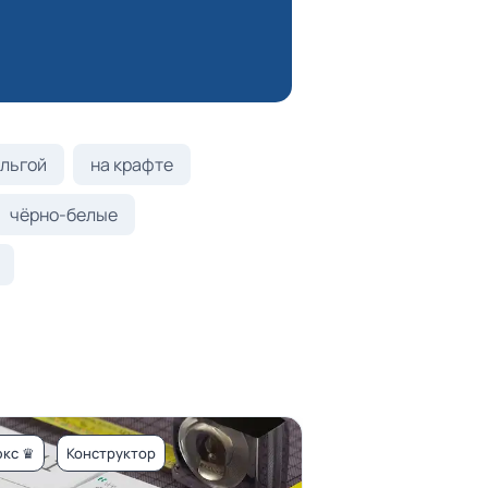
льгой
на крафте
чёрно-белые
кс ♛
Конструктор