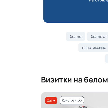
изготовле
белые
белые от 
пластиковые
Визитки на белом
Конструктор
Хит ♥