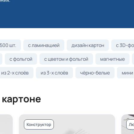
ния.
500 шт.
с ламинацией
дизайн картон
с 3D-фо
с фольгой
с цветом и фольгой
магнитные
из 2-х слоёв
из 3-х слоёв
чёрно-белые
мини
 картоне
Конструктор
Лю