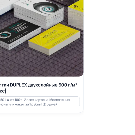
итки DUPLEX двухслойные 600 г/м²
кс]
50 | 🔥 от 100+ | 2 слоя картона | бесплатные
оны или макет за 1 рубль | 🕔 5 дней