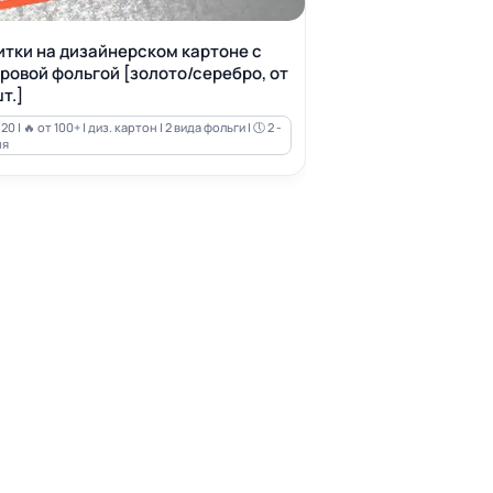
итки на дизайнерском картоне с
ровой фольгой [золото/серебро, от
т.]
20 | 🔥 от 100+ | диз. картон | 2 вида фольги | 🕔 2 -
ня