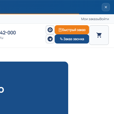
Мои заказы
Войти
Быстрый заказ
242-000
ru
Заказ звонка
о