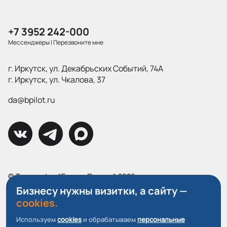
+7 3952 242-000
Мессенджеры
|
Перезвоните мне
г. Иркутск, ул. Декабрьских Событий, 74А
г. Иркутск, ул. Чкалова, 37
da@bpilot.ru
© Типография "Братья Пилоты", 2026
Все права защищены.
Бизнесу нужны визитки, а сайту —
cookies.
Политика конфиденциальности
Используем
cookies
и обрабатываем
персональные
Пользовательское соглашение