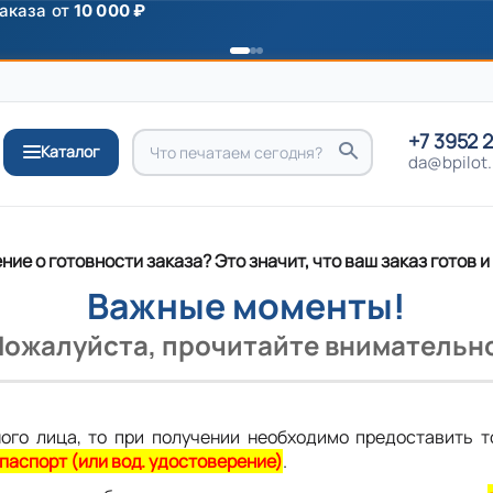
аказа от
10 000 ₽
+7 3952 
Каталог
da@bpilot.
ие о готовности заказа? Это значит, что ваш заказ готов и
Важные моменты!
Пожалуйста, прочитайте внимательно
ного лица, то при получении необходимо предоставить т
 паспорт (или вод. удостоверение)
.