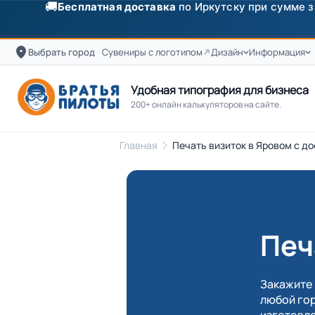
✨
Скидка
250 ₽
на первый заказ от 3000 ₽ по п
Выбрать город
Сувениры с логотипом
Дизайн
Информация
Удобная типография для бизнеса
200+ онлайн калькуляторов на сайте.
Главная
Печать визиток в Яровом с до
Печ
Закажите 
любой гор