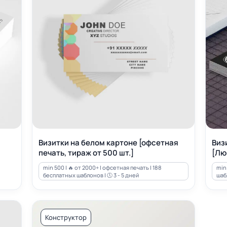
Визитки на белом картоне [офсетная
Виз
печать, тираж от 500 шт.]
[Лю
min 500 | 🔥 от 2000+ | офсетная печать | 188
min 
бесплатных шаблонов | 🕔 3 - 5 дней
шабл
Конструктор