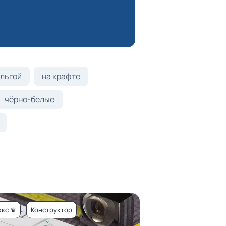
льгой
на крафте
чёрно-белые
кс ♛
Конструктор