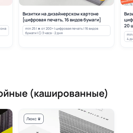
Визитки на дизайнерском картоне
Виз
[цифровая печать, 16 видов бумаги]
циф
20 ш
зона
min 25 | 🔥 от 200+ | цифровая печать | 16 видов
бумаги | 🕔 3 часа - 2 дня
min 
4 д
ойные (кашированные)
Люкс ♛