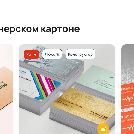
йнерском картоне
Люкс ♛
Конструктор
Хит ♥