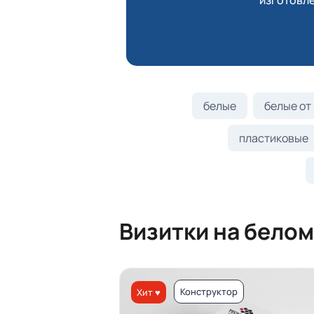
изготовле
белые
белые от 
пластиковые
Визитки на белом
Конструктор
Хит ♥