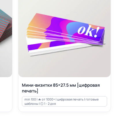
Мини-визитки 85×27.5 мм [цифровая
печать]
min 100 | 🔥 от 1000+ | цифровая печать | готовые
шаблоны | 🕔 1 - 2 дня