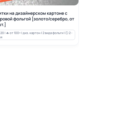
итки на дизайнерском картоне с
ровой фольгой [золото/серебро, от
т.]
20 | 🔥 от 100+ | диз. картон | 2 вида фольги | 🕔 2 -
ня