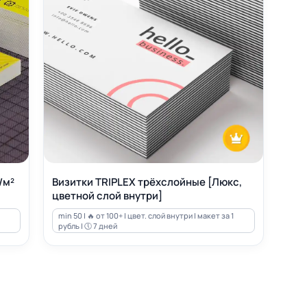
/м²
Визитки TRIPLEX трёхслойные [Люкс,
цветной слой внутри]
min 50 | 🔥 от 100+ | цвет. слой внутри | макет за 1
рубль | 🕔 7 дней