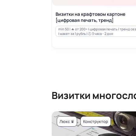
Визитки на крафтовом картоне
[цифровая печать, тренд]
min 50 | 🔥 от 200+ | цифровая печать | тренд се
| макет за 1 рубль | 🕔 3 часа - 2 дня
Визитки многосл
Люкс ♛
Конструктор