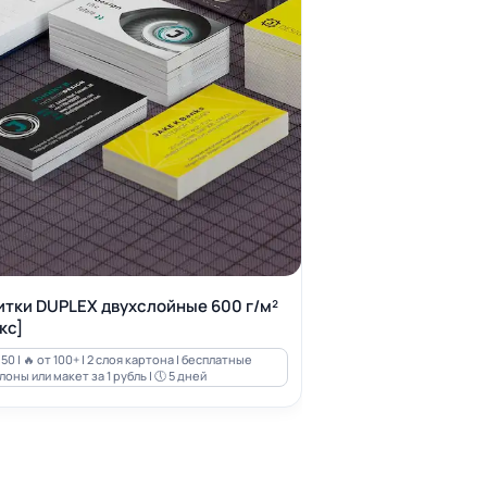
итки DUPLEX двухслойные 600 г/м²
кс]
50 | 🔥 от 100+ | 2 слоя картона | бесплатные
оны или макет за 1 рубль | 🕔 5 дней