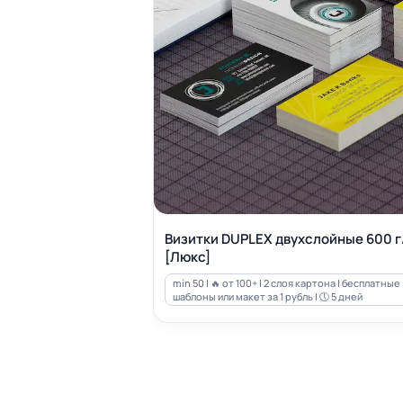
Визитки DUPLEX двухслойные 600 г
[Люкс]
min 50 | 🔥 от 100+ | 2 слоя картона | бесплатные
шаблоны или макет за 1 рубль | 🕔 5 дней