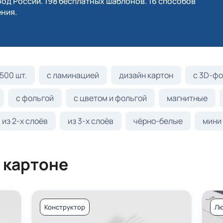
од России. 198 бесплатных шаблонов. 16 способов
ния.
500 шт.
с ламинацией
дизайн картон
с 3D-фо
с фольгой
с цветом и фольгой
магнитные
из 2-х слоёв
из 3-х слоёв
чёрно-белые
мини
 картоне
Конструктор
Лю