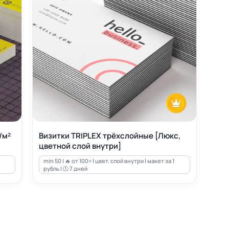
/м²
Визитки TRIPLEX трёхслойные [Люкс,
цветной слой внутри]
min 50 | 🔥 от 100+ | цвет. слой внутри | макет за 1
рубль | 🕔 7 дней