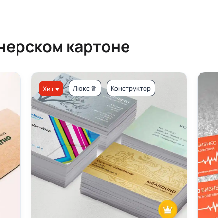
йнерском картоне
Люкс ♛
Конструктор
Хит ♥