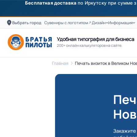
✨
Скидка
250 ₽
на первый заказ от 3000 ₽ по п
Выбрать город
Сувениры с логотипом
Дизайн
Информация
Удобная типография для бизнеса
200+ онлайн калькуляторов на сайте.
Главная
Печать визиток в Великом Нов
Печ
Нов
Закажите 