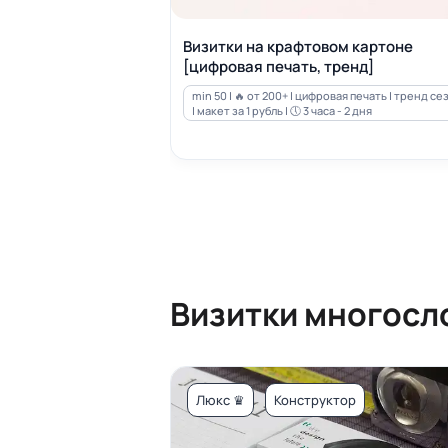
Визитки на крафтовом картоне
[цифровая печать, тренд]
min 50 | 🔥 от 200+ | цифровая печать | тренд се
| макет за 1 рубль | 🕔 3 часа - 2 дня
Визитки многосл
Люкс ♛
Конструктор