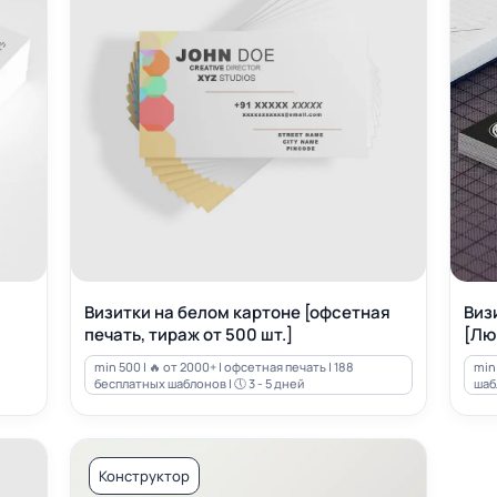
Визитки на белом картоне [офсетная
Виз
печать, тираж от 500 шт.]
[Лю
min 500 | 🔥 от 2000+ | офсетная печать | 188
min 
бесплатных шаблонов | 🕔 3 - 5 дней
шабл
Конструктор