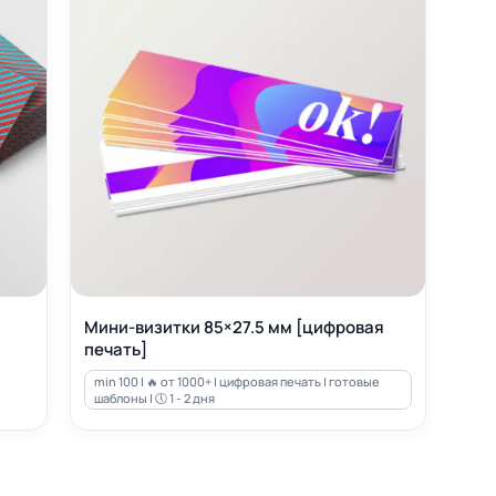
Мини-визитки 85×27.5 мм [цифровая
печать]
min 100 | 🔥 от 1000+ | цифровая печать | готовые
шаблоны | 🕔 1 - 2 дня