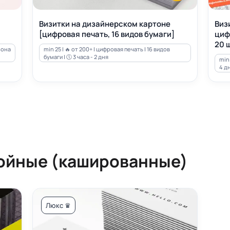
Визитки на дизайнерском картоне
Виз
[цифровая печать, 16 видов бумаги]
циф
20 ш
зона
min 25 | 🔥 от 200+ | цифровая печать | 16 видов
бумаги | 🕔 3 часа - 2 дня
min 
4 д
ойные (кашированные)
Люкс ♛