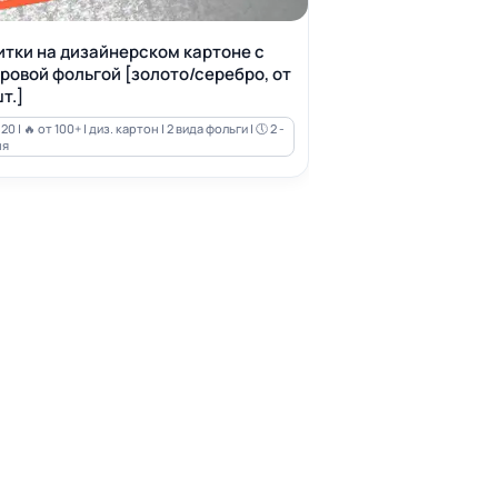
итки на дизайнерском картоне с
ровой фольгой [золото/серебро, от
т.]
20 | 🔥 от 100+ | диз. картон | 2 вида фольги | 🕔 2 -
ня