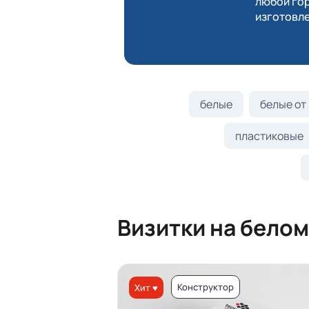
любой гор
изготовле
белые
белые от 
пластиковые
Визитки на белом
Конструктор
Хит ♥