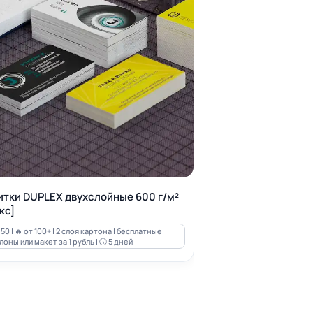
итки DUPLEX двухслойные 600 г/м²
кс]
50 | 🔥 от 100+ | 2 слоя картона | бесплатные
оны или макет за 1 рубль | 🕔 5 дней