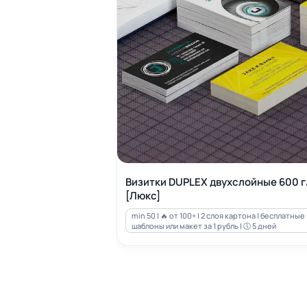
Визитки DUPLEX двухслойные 600 г
[Люкс]
min 50 | 🔥 от 100+ | 2 слоя картона | бесплатные
шаблоны или макет за 1 рубль | 🕔 5 дней