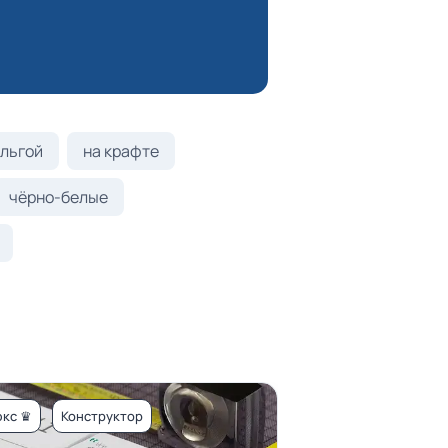
льгой
на крафте
чёрно-белые
кс ♛
Конструктор