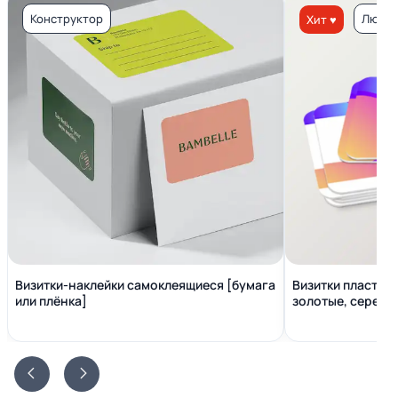
Конструктор
Люкс 
Хит ♥
Визитки-наклейки самоклеящиеся [бумага
Визитки пластико
или плёнка]
золотые, серебр