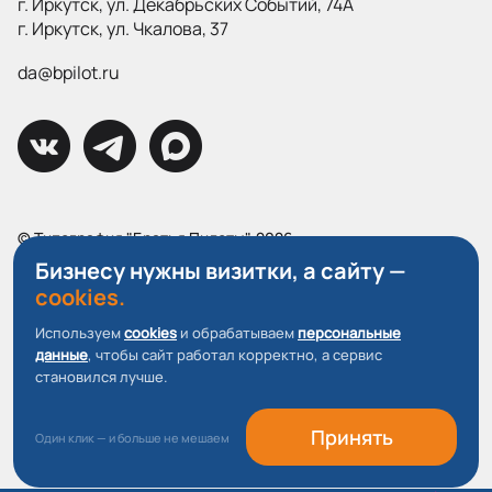
г. Иркутск, ул. Декабрьских Событий, 74А
г. Иркутск, ул. Чкалова, 37
da@bpilot.ru
© Типография "Братья Пилоты", 2026
Все права защищены.
Бизнесу нужны визитки, а сайту —
cookies.
Политика конфиденциальности
Используем
cookies
и обрабатываем
персональные
Пользовательское соглашение
данные
, чтобы сайт работал корректно, а сервис
О файлах Cookie
становился лучше.
Принять
Один клик — и больше не мешаем