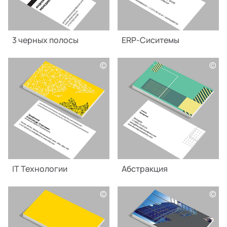
3 черных полосы
ERP-Сиситемы
©
©
IT Технологии
Абстракция
©
©