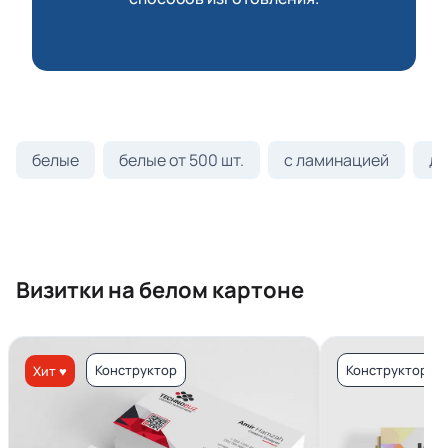
белые
белые от 500 шт.
с ламинацией
ди
Визитки на белом картоне
Конструктор
Конструктор
Хит ♥