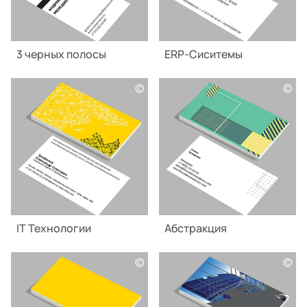
3 черных полосы
ERP-Сиситемы
©
©
IT Технологии
Абстракция
©
©