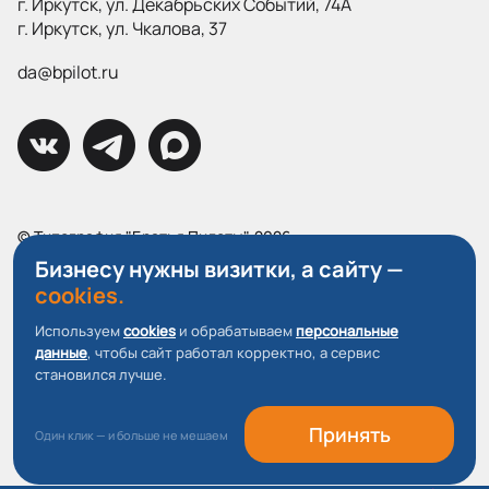
г. Иркутск, ул. Декабрьских Событий, 74А
г. Иркутск, ул. Чкалова, 37
da@bpilot.ru
© Типография "Братья Пилоты", 2026
Все права защищены.
Бизнесу нужны визитки, а сайту —
cookies.
Политика конфиденциальности
Используем
cookies
и обрабатываем
персональные
Пользовательское соглашение
данные
, чтобы сайт работал корректно, а сервис
О файлах Cookie
становился лучше.
Принять
Один клик — и больше не мешаем