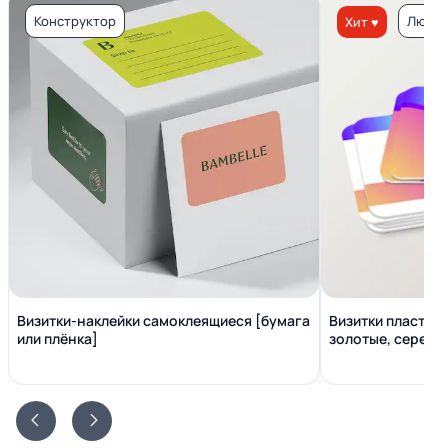
Конструктор
Люкс 
Хит ♥
Визитки-наклейки самоклеящиеся [бумага
Визитки пластико
или плёнка]
золотые, серебр