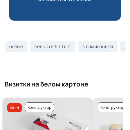
белые
белые от 500 шт.
с ламинацией
ди
Визитки на белом картоне
Конструктор
Конструктор
Хит ♥