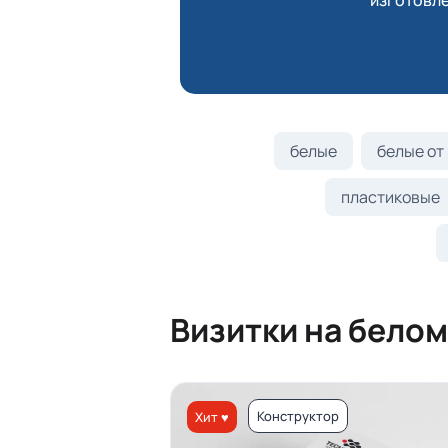
изготовле
белые
белые от 
пластиковые
Визитки на белом
Конструктор
Хит ♥