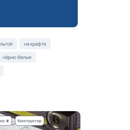
льгой
на крафте
чёрно-белые
кс ♛
Конструктор