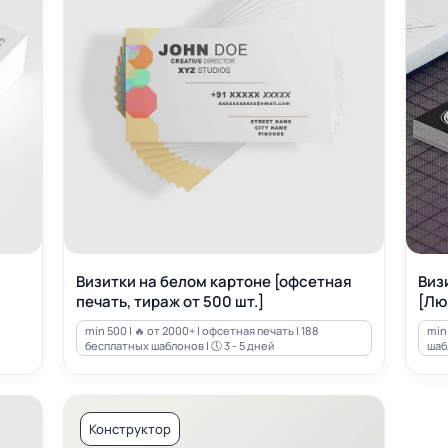
Визитки на белом картоне [офсетная
Виз
печать, тираж от 500 шт.]
[Лю
min 500 | 🔥 от 2000+ | офсетная печать | 188
min 
бесплатных шаблонов | 🕔 3 - 5 дней
шабл
Конструктор