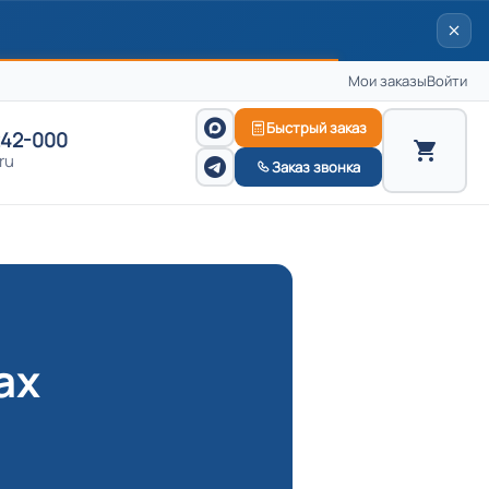
Мои заказы
Войти
Быстрый заказ
242-000
ru
Заказ звонка
ах