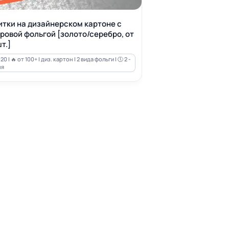
итки на дизайнерском картоне с
ровой фольгой [золото/серебро, от
т.]
20 | 🔥 от 100+ | диз. картон | 2 вида фольги | 🕔 2 -
ня