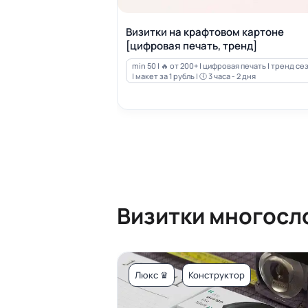
Визитки на крафтовом картоне
[цифровая печать, тренд]
min 50 | 🔥 от 200+ | цифровая печать | тренд се
| макет за 1 рубль | 🕔 3 часа - 2 дня
Визитки многосл
Люкс ♛
Конструктор