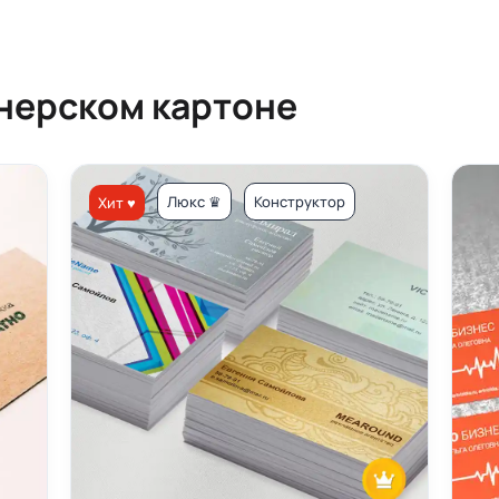
йнерском картоне
Люкс ♛
Конструктор
Хит ♥