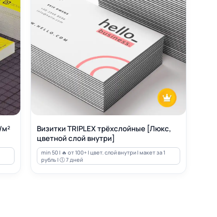
/м²
Визитки TRIPLEX трёхслойные [Люкс,
цветной слой внутри]
min 50 | 🔥 от 100+ | цвет. слой внутри | макет за 1
рубль | 🕔 7 дней