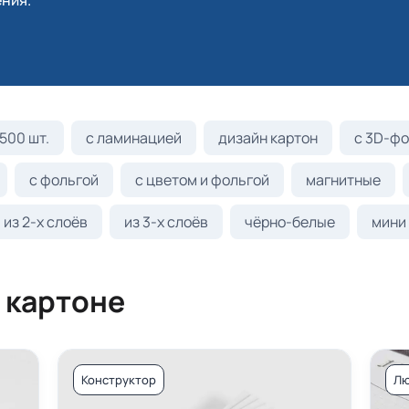
ния.
500 шт.
с ламинацией
дизайн картон
с 3D-фо
с фольгой
с цветом и фольгой
магнитные
из 2-х слоёв
из 3-х слоёв
чёрно-белые
мини
 картоне
Конструктор
Лю