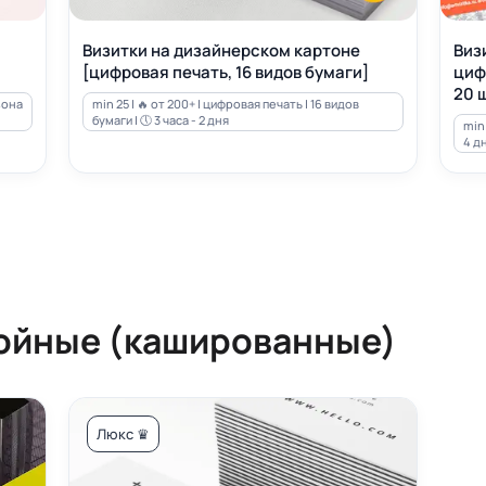
Визитки на дизайнерском картоне
Виз
[цифровая печать, 16 видов бумаги]
циф
20 ш
зона
min 25 | 🔥 от 200+ | цифровая печать | 16 видов
бумаги | 🕔 3 часа - 2 дня
min 
4 д
ойные (кашированные)
Люкс ♛