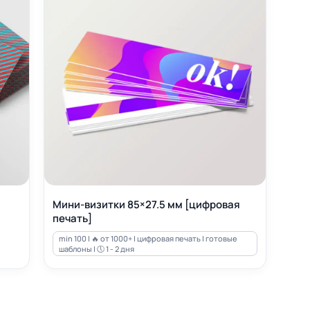
Мини-визитки 85×27.5 мм [цифровая
печать]
min 100 | 🔥 от 1000+ | цифровая печать | готовые
шаблоны | 🕔 1 - 2 дня