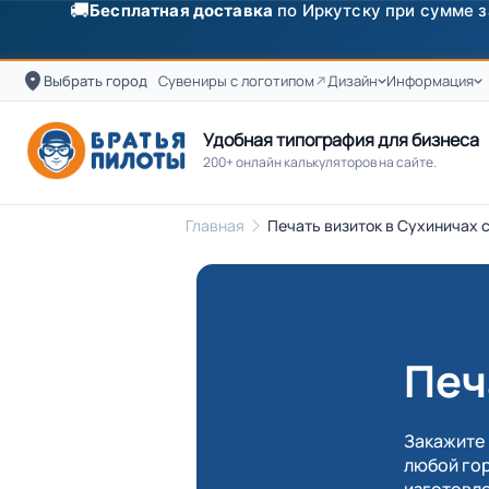
✨
Скидка
250 ₽
на первый заказ от 3000 ₽ по п
Выбрать город
Сувениры с логотипом
Дизайн
Информация
Удобная типография для бизнеса
200+ онлайн калькуляторов на сайте.
Главная
Печать визиток в Сухиничах с
Печ
Закажите 
любой гор