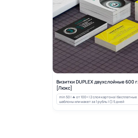
Визитки DUPLEX двухслойные 600 г
[Люкс]
min 50 | 🔥 от 100+ | 2 слоя картона | бесплатные
шаблоны или макет за 1 рубль | 🕔 5 дней