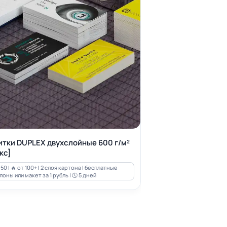
итки DUPLEX двухслойные 600 г/м²
кс]
50 | 🔥 от 100+ | 2 слоя картона | бесплатные
оны или макет за 1 рубль | 🕔 5 дней