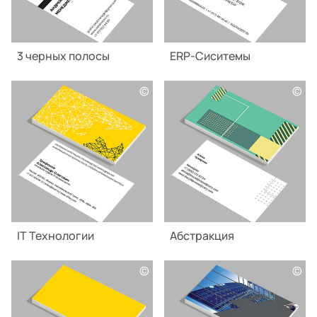
3 черных полосы
ERP-Сиситемы
©
©
IT Технологии
Абстракция
©
©