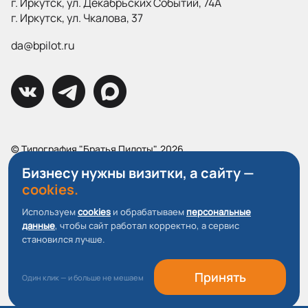
г. Иркутск, ул. Декабрьских Событий, 74А
г. Иркутск, ул. Чкалова, 37
da@bpilot.ru
© Типография "Братья Пилоты", 2026
Все права защищены.
Бизнесу нужны визитки, а сайту —
cookies.
Политика конфиденциальности
Пользовательское соглашение
Используем
cookies
и обрабатываем
персональные
данные
, чтобы сайт работал корректно, а сервис
О файлах Cookie
становился лучше.
Принять
Один клик — и больше не мешаем