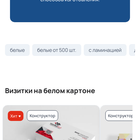
белые
белые от 500 шт.
с ламинацией
ди
Визитки на белом картоне
Конструктор
Конструктор
Хит ♥