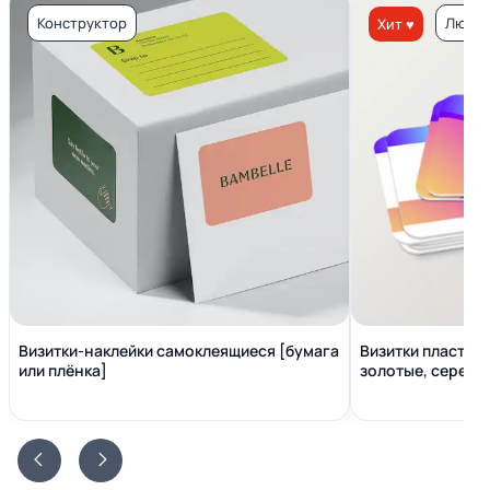
Конструктор
Люкс 
Хит ♥
Визитки-наклейки самоклеящиеся [бумага
Визитки пластико
или плёнка]
золотые, серебр