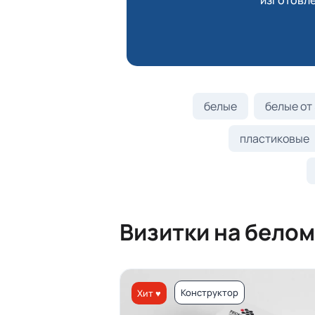
изготовле
белые
белые от 
пластиковые
Визитки на белом
Конструктор
Хит ♥