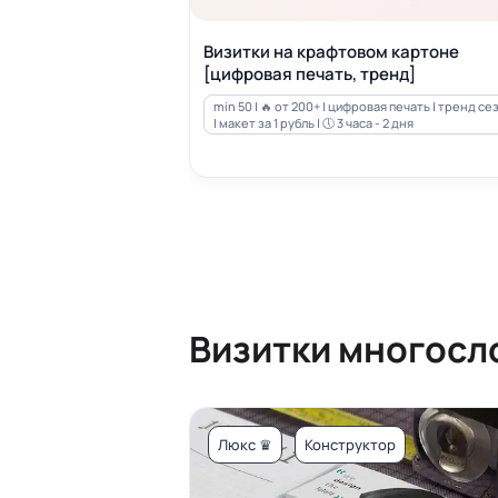
Визитки на крафтовом картоне
[цифровая печать, тренд]
min 50 | 🔥 от 200+ | цифровая печать | тренд се
| макет за 1 рубль | 🕔 3 часа - 2 дня
Визитки многосл
Люкс ♛
Конструктор