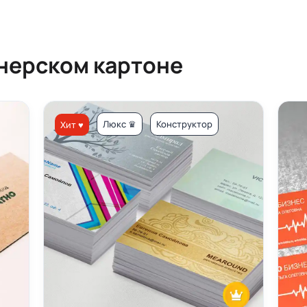
йнерском картоне
Люкс ♛
Конструктор
Хит ♥