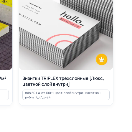
/м²
Визитки TRIPLEX трёхслойные [Люкс,
цветной слой внутри]
min 50 | 🔥 от 100+ | цвет. слой внутри | макет за 1
рубль | 🕔 7 дней