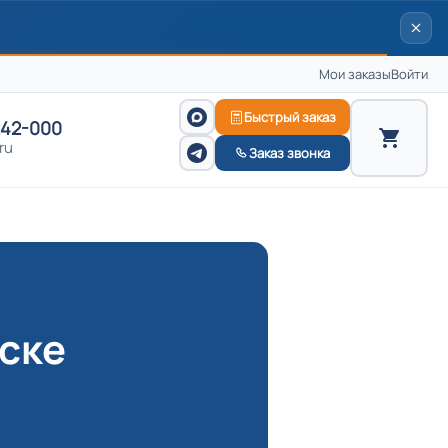
Мои заказы
Войти
Быстрый заказ
242-000
ru
Заказ звонка
нске