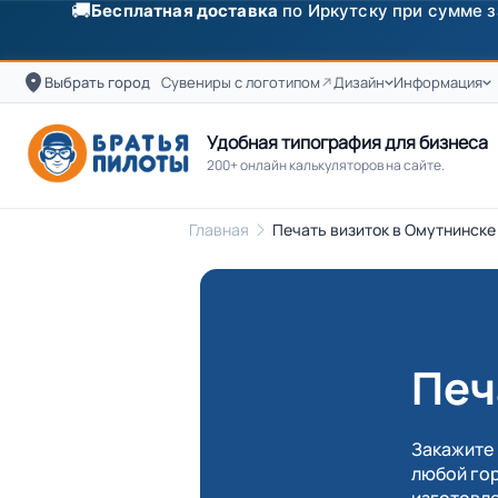
✨
Скидка
250 ₽
на первый заказ от 3000 ₽ по п
Выбрать город
Сувениры с логотипом
Дизайн
Информация
Удобная типография для бизнеса
200+ онлайн калькуляторов на сайте.
Главная
Печать визиток в Омутнинске 
Печ
Закажите 
любой гор