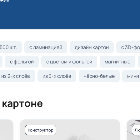
ния.
500 шт.
с ламинацией
дизайн картон
с 3D-фо
с фольгой
с цветом и фольгой
магнитные
из 2-х слоёв
из 3-х слоёв
чёрно-белые
мини
 картоне
Конструктор
Лю