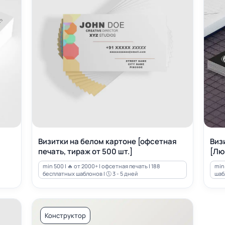
Визитки на белом картоне [офсетная
Виз
печать, тираж от 500 шт.]
[Лю
min 500 | 🔥 от 2000+ | офсетная печать | 188
min 
бесплатных шаблонов | 🕔 3 - 5 дней
шабл
Конструктор