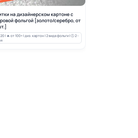
итки на дизайнерском картоне с
ровой фольгой [золото/серебро, от
т.]
20 | 🔥 от 100+ | диз. картон | 2 вида фольги | 🕔 2 -
ня