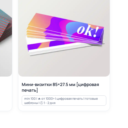
Мини-визитки 85×27.5 мм [цифровая
печать]
min 100 | 🔥 от 1000+ | цифровая печать | готовые
шаблоны | 🕔 1 - 2 дня