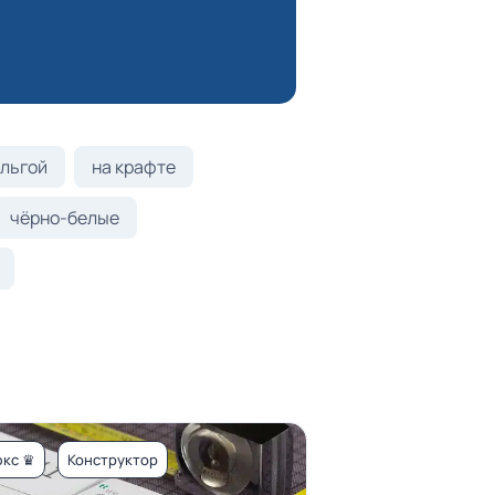
льгой
на крафте
чёрно-белые
кс ♛
Конструктор