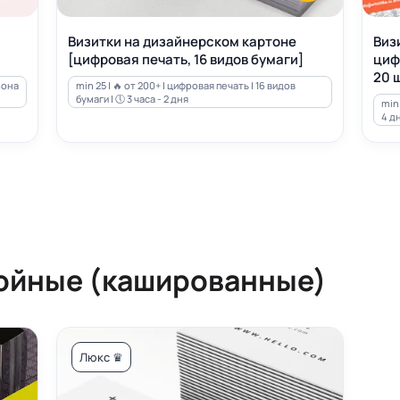
Визитки на дизайнерском картоне
Виз
[цифровая печать, 16 видов бумаги]
циф
20 ш
зона
min 25 | 🔥 от 200+ | цифровая печать | 16 видов
бумаги | 🕔 3 часа - 2 дня
min 
4 д
ойные (кашированные)
Люкс ♛