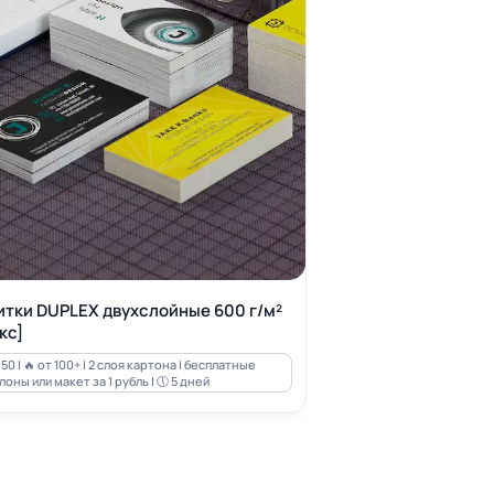
итки DUPLEX двухслойные 600 г/м²
кс]
50 | 🔥 от 100+ | 2 слоя картона | бесплатные
оны или макет за 1 рубль | 🕔 5 дней