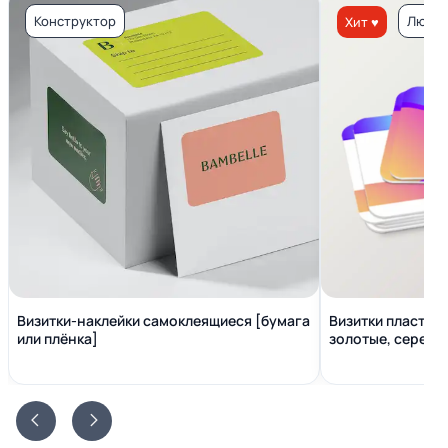
Конструктор
Люкс 
Хит ♥
Визитки-наклейки самоклеящиеся [бумага
Визитки пластико
или плёнка]
золотые, серебр