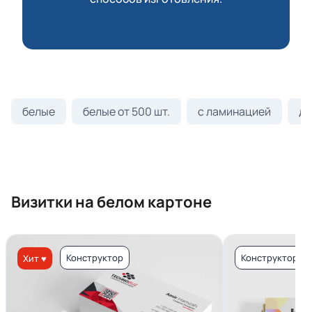
белые
белые от 500 шт.
с ламинацией
ди
Визитки на белом картоне
Конструктор
Конструктор
Хит ♥