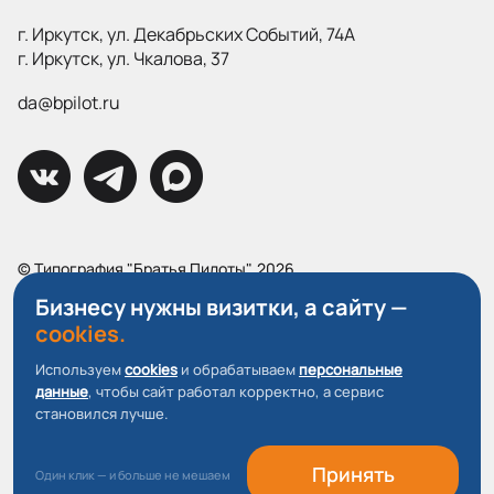
г. Иркутск, ул. Декабрьских Событий, 74А
г. Иркутск, ул. Чкалова, 37
da@bpilot.ru
© Типография "Братья Пилоты", 2026
Все права защищены.
Бизнесу нужны визитки, а сайту —
cookies.
Политика конфиденциальности
Пользовательское соглашение
Используем
cookies
и обрабатываем
персональные
данные
, чтобы сайт работал корректно, а сервис
О файлах Cookie
становился лучше.
Принять
Один клик — и больше не мешаем