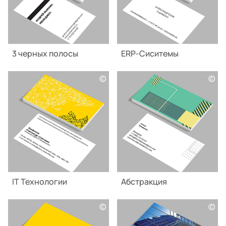
3 черных полосы
ERP-Сиситемы
©
©
IT Технологии
Абстракция
©
©