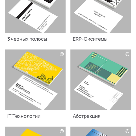
3 черных полосы
ERP-Сиситемы
©
©
IT Технологии
Абстракция
©
©