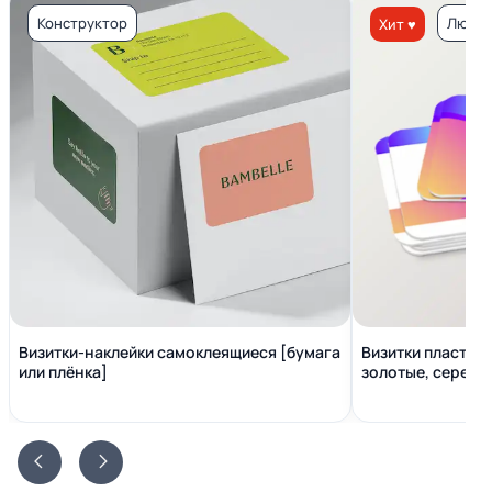
Конструктор
Люкс 
Хит ♥
Визитки-наклейки самоклеящиеся [бумага
Визитки пластико
или плёнка]
золотые, серебр