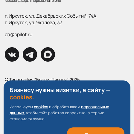
Мессенджеры
|
Перезвоните мне
г. Иркутск, ул. Декабрьских Событий, 74А
г. Иркутск, ул. Чкалова, 37
da@bpilot.ru
© Типография "Братья Пилоты", 2026
Все права защищены.
Бизнесу нужны визитки, а сайту —
cookies.
Политика конфиденциальности
Пользовательское соглашение
Используем
cookies
и обрабатываем
персональные
данные
, чтобы сайт работал корректно, а сервис
О файлах Cookie
становился лучше.