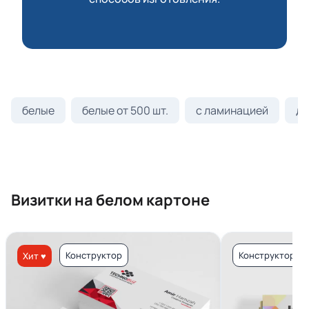
белые
белые от 500 шт.
с ламинацией
ди
Визитки на белом картоне
Конструктор
Конструктор
Хит ♥